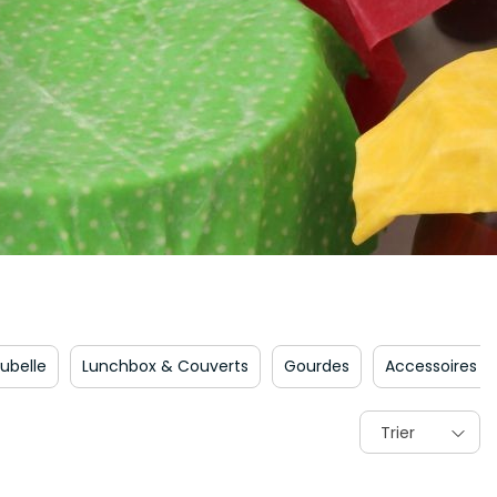
n
Sacs poubelle
Lunchbox & Couverts
Gourdes
A
Trier