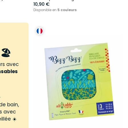
10,90 €
Disponible en
5 couleurs
🏖️
urs avec
nsables
-
de bain,
us avec
illée ☀️