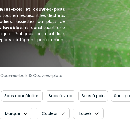
uvres-bols et couvres-plats
s tout en réduisant les déchets,
adiers, assiettes ou plats de
 lavables
, ils constituent une
ique. Pratiques au quotidien,
plats s’intègrent parfaitement
Couvres-bols & Couvres-plats
Essuie-tout
Sacs congélation
Sacs à vrac
Sacs à pai
Marque
Couleur
Labels