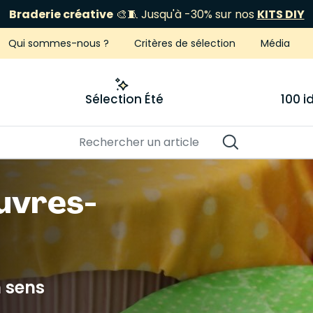
Braderie créative
🎨🧵 Jusqu'à -30% sur nos
KITS DIY
Qui sommes-nous ?
Critères de sélection
Média
Sélection Été
100 
uvres-
n sens