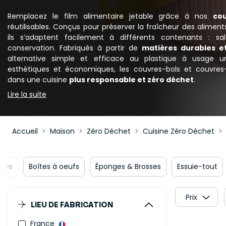
Remplacez le film alimentaire jetable grâce à nos
co
réutilisables. Conçus pour préserver la fraîcheur des aliment
ils s’adaptent facilement à différents contenants : sal
conservation. Fabriqués à partir de
matières durables et
alternative simple et efficace au plastique à usage un
esthétiques et économiques, les couvres-bols et couvres-
dans une cuisine
plus responsable et zéro déchet
.
Lire la suite
Accueil
Maison
Zéro Déchet
Cuisine Zéro Déchet
Nouveautés
Boîtes à oeufs
Éponges & Brosses
Prix
LIEU DE FABRICATION
France