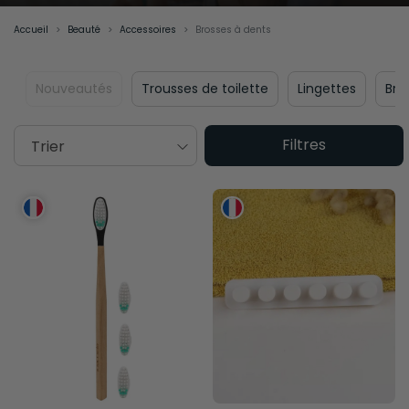
Accueil
Beauté
Accessoires
Brosses à dents
Nouveautés
Trousses de toilette
Lingettes
Bro
Filtres
Trier