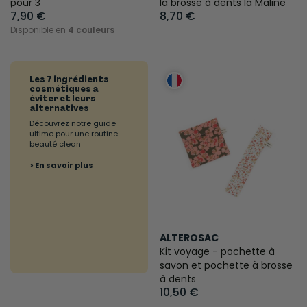
pour 3
la brosse à dents la Maline
7,90 €
8,70 €
Disponible en
4 couleurs
Les 7 ingrédients
cosmétiques à
éviter et leurs
alternatives
Découvrez notre guide
ultime pour une routine
beauté clean
> En savoir plus
ALTEROSAC
Kit voyage - pochette à
savon et pochette à brosse
à dents
10,50 €