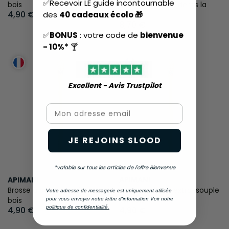
✅Recevoir LE guide incontournable
bois
pour la brosse à dents la
4,90 €
des
40 cadeaux écolo 🎁
Maline
8,70 €
✅
BONUS
: votre code de
bienvenue
- 10%*
🍸
Excellent - Avis Trustpilot​
Email
JE REJOINS SLOOD
*valable sur tous les articles de l'offre Bienvenue
APIMANI
APIMANI
Brosse à dents medium en
Brosse à dents extra-souple
Votre adresse de messagerie est uniquement utilisée
bois
en bois
pour vous envoyer notre lettre d'information Voir notre
politique de confidentialité.
4,90 €
4,90 €