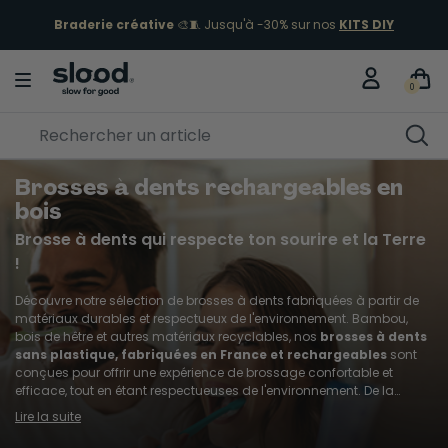
ÉCLIPSE 12 AOÛT
Je fonce
0
Brosses à dents rechargeables en
bois
Brosse à dents qui respecte ton sourire et la Terre
!
Découvre notre sélection de brosses à dents fabriquées à partir de
matériaux durables et respectueux de l'environnement. Bambou,
bois de hêtre et autres matériaux recyclables, nos
brosses à dents
sans plastique, fabriquées en France et rechargeables
sont
conçues pour offrir une expérience de brossage confortable et
efficace, tout en étant respectueuses de l'environnement. De la
brosse à dents rechargeable à la brosse à dents basique en bois,
Lire la suite
toutes
nos brosses à dents sont écologiques et fabriquées
100% en Europe.