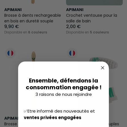
APIMANI
APIMANI
Brosse à dents rechargeable
Crochet ventouse pour la
en bois en dureté souple
salle de bain
9,90 €
2,00 €
Disponible en
6 couleurs
Disponible en
5 couleurs
Ensemble, défendons la
consommation engagée !
3 raisons de nous rejoindre
✅Etre informé des nouveautés et
ventes privées engagées
APIMANI
APIMANI
Brosse à dents souple en
3 Recharges extra-souples