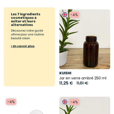
Les 7 ingrédients
-4%
cosmétiques à
éviter et leurs
alternatives
Découvrez notre guide
ultime pour une routine
beauté clean
> En savoir plus
KUISHI
Jar en verre ambré 250 ml
11,25 €
11,81 €
-4%
-4%