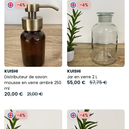
-4%
-4%
KUISHI
KUISHI
Distributeur de savon
Jar en verre 2 L
55,00 €
57,75 €
mousse en verre ambré 250
ml
20,00 €
21,00 €
-4%
-4%