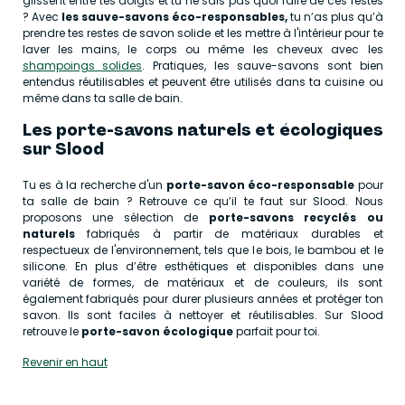
glissent entre tes doigts et tu ne sais pas quoi faire de ces restes
? Avec
les sauve-savons éco-responsables,
tu n’as plus qu’à
prendre tes restes de savon solide et les mettre à l'intérieur pour te
laver les mains, le corps ou même les cheveux avec les
shampoings solides
. Pratiques, les sauve-savons sont bien
entendus réutilisables et peuvent être utilisés dans ta cuisine ou
même dans ta salle de bain.
Les porte-savons naturels et écologiques
sur Slood
Tu es à la recherche d'un
porte-savon éco-responsable
pour
ta salle de bain ? Retrouve ce qu’il te faut sur Slood. Nous
proposons une sélection de
porte-savons recyclés ou
naturels
fabriqués à partir de matériaux durables et
respectueux de l'environnement, tels que le bois, le bambou et le
silicone. En plus d’être esthétiques et disponibles dans une
variété de formes, de matériaux et de couleurs, ils sont
également fabriqués pour durer plusieurs années et protéger ton
savon. Ils sont faciles à nettoyer et réutilisables. Sur Slood
retrouve le
porte-savon écologique
parfait pour toi.
Revenir en haut