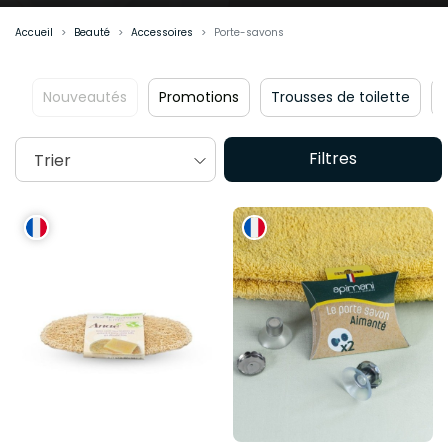
Accueil
Beauté
Accessoires
Porte-savons
utés
Promotions
Trousses de toilette
Lingettes
B
Filtres
Trier