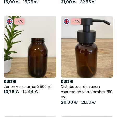
15,00 €
15,75 €
31,00 €
32,55 €
-4%
-4%
KUISHI
KUISHI
Jar en verre ambré 500 ml
Distributeur de savon
13,75 €
14,44 €
mousse en verre ambré 250
ml
20,00 €
21,00 €