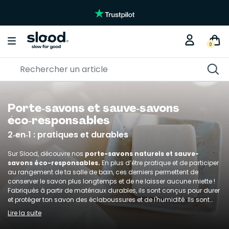
0
Porte‑savons et sauve‑savons
éco‑responsables
2‑en‑1 : pratiques et durables
Sur Slood, découvre nos
porte-savons naturels et sauve-
savons éco-responsables.
En plus d’être pratique et de participer
au rangement de ta salle de bain, ces derniers permettent de
conserver le savon plus longtemps et de ne laisser aucune miette !
Fabriqués à partir de matériaux durables, ils sont conçus pour durer
et protéger ton savon des éclaboussures et de l'humidité. Ils sont
faciles à nettoyer et peuvent être utilisés avec tout type de
savon
Lire la suite
solide
.