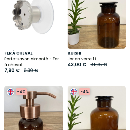
FER À CHEVAL
KUISHI
Porte-savon aimanté - Fer
Jar en verre 1 L
43,00 €
45,15 €
à cheval
7,90 €
8,30 €
-4%
-4%