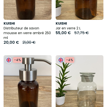
KUISHI
KUISHI
Distributeur de savon
Jar en verre 2 L
55,00 €
57,75 €
mousse en verre ambré 250
ml
20,00 €
21,00 €
-4%
-4%