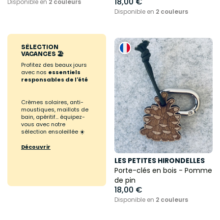
18,00 €
Disponible en
2 couleurs
Disponible en
2 couleurs
SÉLECTION
VACANCES 🏖️
Profitez des beaux jours
avec nos
essentiels
responsables de l'été
Crèmes solaires, anti-
moustiques, maillots de
bain, apéritif... équipez-
vous avec notre
sélection ensoleillée ☀️
Découvrir
LES PETITES HIRONDELLES
Porte-clés en bois - Pomme
de pin
18,00 €
Disponible en
2 couleurs