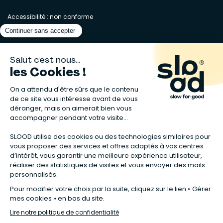
Accessibilité : non conforme
Matelas naturels
⋅
Graines bio
⋅
Lits bébés en bois
⋅
Déodorant bio
⋅
Sapin
en bois
⋅
Complement alimentaire naturel
⋅
Shampoing naturel
⋅
Calendrier de l’Avent gourmand
⋅
Couche bio
⋅
Anti-nuisible
⋅
Poeles
⋅
Ventilateurs de plafond
*Valable sur tous les articles avec la mention "Offre Bienvenue" affichée
dans la fiche produit. Tous les codes promos applicables sur Slood sont
valables hors produits reconditionnés et non cumulables entre eux.