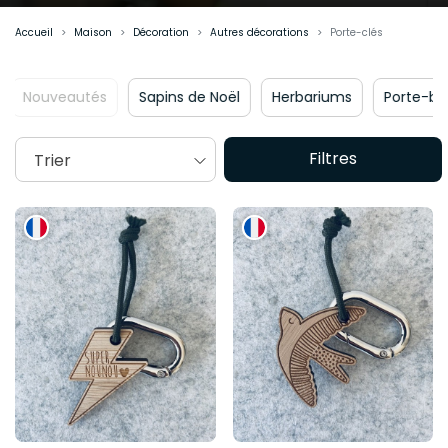
Accueil
Maison
Décoration
Autres décorations
Porte-clés
Sapins de Noël
Herbariums
Porte-bijoux
Horloges
Filtres
Trier