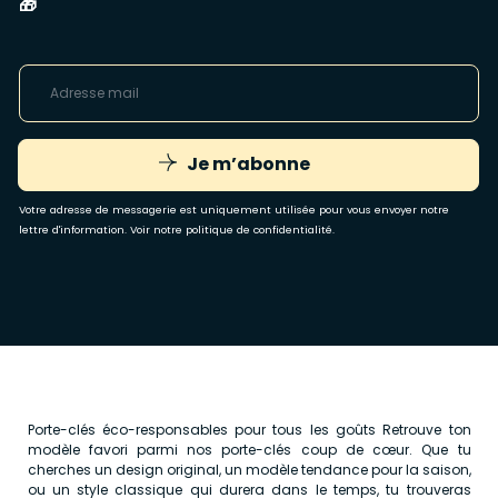
🎁
Je m’abonne
Votre adresse de messagerie est uniquement utilisée pour vous envoyer notre
lettre d'information. Voir notre
politique de confidentialité
.
Porte-clés éco-responsables pour tous les goûts Retrouve ton
modèle favori parmi nos porte-clés coup de cœur. Que tu
cherches un design original, un modèle tendance pour la saison,
ou un style classique qui durera dans le temps, tu trouveras