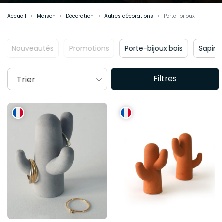
Accueil
Maison
Décoration
Autres décorations
Porte-bijoux
Nouveautés
Promotions
Porte-bijoux bois
Sap
Filtres
Trier