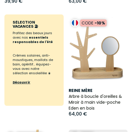
39,90 €
63,00 €
SÉLECTION
CODE
-10%
VACANCES 🏖️
Profitez des beaux jours
avec nos
essentiels
responsables de l'été
Crèmes solaires, anti-
moustiques, maillots de
bain, apéritif... équipez-
vous avec notre
sélection ensoleillée ☀️
Découvrir
REINE MÈRE
Arbre à boucle d'oreilles &
Miroir à main vide-poche
Eden en bois
64,00 €