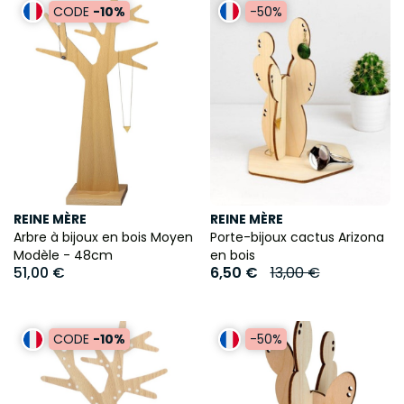
CODE
-10%
-50%
REINE MÈRE
REINE MÈRE
Arbre à bijoux en bois Moyen
Porte-bijoux cactus Arizona
Modèle - 48cm
en bois
51,00 €
6,50 €
13,00 €
CODE
-10%
-50%