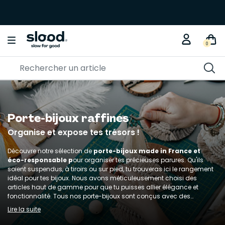
0
Porte-bijoux raffinés
Organise et expose tes trésors !
Découvre notre sélection de
porte-bijoux made in France et
éco-responsable p
our organiser tes précieuses parures. Qu'ils
soient suspendus, à tiroirs ou sur pied, tu trouveras ici le rangement
idéal pour tes bijoux. Nous avons méticuleusement choisi des
articles haut de gamme pour que tu puisses allier élégance et
fonctionnalité. Tous nos porte-bijoux sont conçus avec des
matériaux de qualité, pensés pour durer et mettre en valeur tes
Lire la suite
trésors.