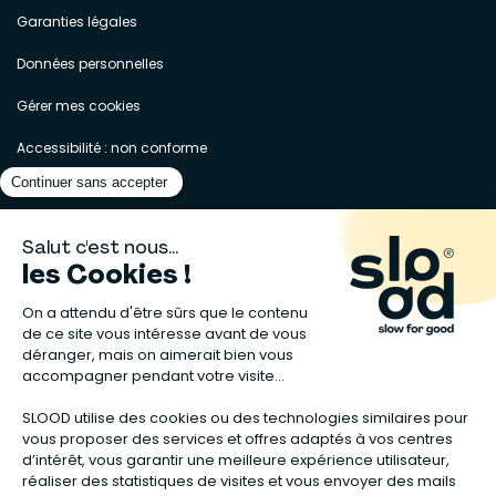
Garanties légales
Données personnelles
Gérer mes cookies
Accessibilité : non conforme
Matelas naturels
⋅
Graines bio
⋅
Lits bébés en bois
⋅
Déodorant bio
⋅
Sapin