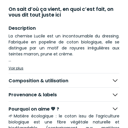
On sait d’où ça vient, en quoi c’est fait, on
vous dit tout juste ici
Description
La chemise Lucile est un incontournable du dressing.
Fabriquée en popeline de coton biologique, elle se
distingue par un motif de rayures irrégulières aux
teintes marron, prune et crème.
Avec ses manches longues et sa coupe ample, elle est
Voir plus
confortable et légère, idéale pour la mi-saison !
Composition & utilisation
Vous pouvez l'associer au pantalon Mathilde pour un
total look coordonné, ou opter pour un contraste de
Provenance & labels
couleurs et un joli mélange de matières en la portant
avec le pantalon Camille en lin Ecru.
Pourquoi on aime 💚 ?
🌱Matière écologique : le coton issu de l’agriculture
biologique est une fibre végétale naturelle et