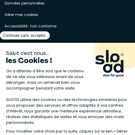
Données personnelles
Gérer mes cookies
Accessibilité : non conforme
Matelas naturels
⋅
Graines bio
⋅
Lits bébés en bois
⋅
Déodorant bio
⋅
Sapin
en bois
⋅
Complement alimentaire naturel
⋅
Shampoing naturel
⋅
Calendrier de l’Avent gourmand
⋅
Couche bio
⋅
Anti-nuisible
⋅
Poeles
⋅