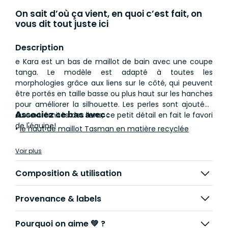
On sait d’où ça vient, en quoi c’est fait, on
vous dit tout juste ici
Description
e Kara est un bas de maillot de bain avec une coupe
tanga. Le modèle est adapté à toutes les
morphologies grâce aux liens sur le côté, qui peuvent
être portés en taille basse ou plus haut sur les hanches
pour améliorer la silhouette. Les perles sont ajoutées
Associez ce bas avec :
aux extrémités des liens, ce petit détail en fait le favori
de l'équipe!
•
le haut de maillot Tasman en matière recyclée
Il est fabriqué à partir d'un tissu ajouré de petites fleurs,
Voir plus
fabriqué à partir de fibres recyclées. Son style féminin
et bohème est très apprécié, avec des teintes
Composition & utilisation
naturelles, très douces, qui seront parfaites pour
toutes les couleurs de peau.
Provenance & labels
Pourquoi on aime 💚 ?