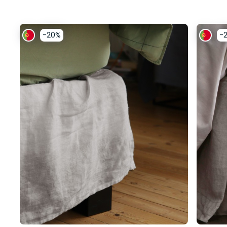
-20%
-