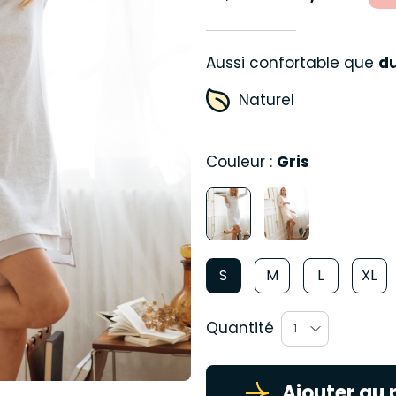
Aussi confortable que
du
Naturel
Couleur :
Gris
S
M
L
XL
Quantité
1
Ajouter au 