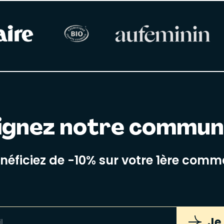
ignez notre commu
énéficiez de -10% sur votre 1ère com
Je