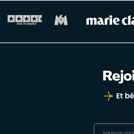
Rejo
Et b