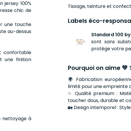
n jersey 100%
Tissage, teinture et confec
aresse chic de
Labels éco-responsa
ur une touche
uste au-dessus
Standard 100 by
sont sans subst
protège votre pe
et confortable
 une finition
Pourquoi on aime 💚 
🌍 Fabrication européenne 
limité pour une empreinte c
✨ Qualité premium : Matiè
toucher doux, durable et co
🏡 Design intemporel : Style
e nettoyage à