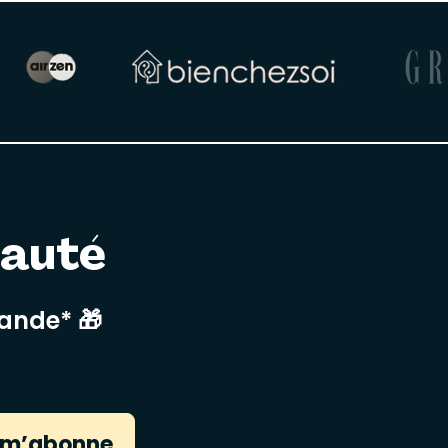
nauté
mande* 🎁
 m’abonne