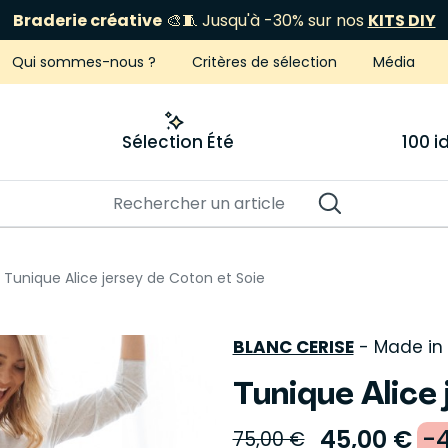
Braderie créative
🎨🧵 Jusqu'à -30% sur nos
KITS DIY
Qui sommes-nous ?
Critères de sélection
Média
Sélection Été
100 
Tunique Alice jersey de Coton et Soie
BLANC CERISE
-
Made in 
Tunique Alice
45,00 €
-
75,00 €