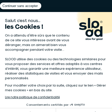
Matelas naturels
⋅
Graines bio
⋅
Lits bébés en bois
⋅
Déodorant bio
⋅
Sapin
en bois
⋅
Complement alimentaire naturel
⋅
Shampoing naturel
⋅
Calendrier de l’Avent gourmand
⋅
Couche bio
⋅
Anti-nuisible
⋅
Poeles
⋅
Ventilateurs de plafond
*Valable sur tous les articles avec la mention "Offre Bienvenue" affichée
dans la fiche produit. Tous les codes promos applicables sur Slood sont
valables hors produits reconditionnés et non cumulables entre eux.
**Valable sur les chambres complètes Sauthon taguées en Offre
spéciale :
voir la sélection de l'offre