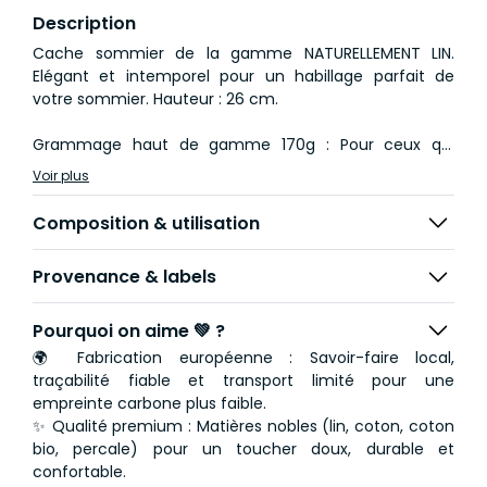
Description
Cache sommier de la gamme NATURELLEMENT LIN.
Elégant et intemporel pour un habillage parfait de
votre sommier. Hauteur : 26 cm.
Grammage haut de gamme 170g : Pour ceux qui
apprécient une étoffe souple tout en étant résistante.
Voir plus
Thermorégulateur : Le lin offre des propriétés
Composition & utilisation
thermorégulatrices exceptionnelles, assurant des nuits
fraîches en été et chaudes en hiver, tout en étant
Provenance & labels
respirant pour un sommeil de qualité.
Une grande palette pour tous les goûts : Pour mélanger
Pourquoi on aime 💚 ?
les couleurs au gré de vos envies. Parce que cela
🌍 Fabrication européenne : Savoir-faire local,
permet de laisser parler votre créativité.
traçabilité fiable et transport limité pour une
empreinte carbone plus faible.
Respectueux pour la planète : La culture du lin n'est
✨ Qualité premium : Matières nobles (lin, coton, coton
pas gourmande en eau et nécessite peu de pesticides.
bio, percale) pour un toucher doux, durable et
Notre lin est issu de cultures françaises.
confortable.