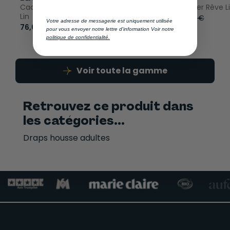
Cache-sommier Naturellement
Cache-sommier Rêve L
Lin
92,00 €
115,00 €
Votre adresse de messagerie est uniquement utilisée
76,00 €
95,00 €
pour vous envoyer notre lettre d'information Voir notre
politique de confidentialité.
Voir toute la gamme
Retrouvez ce produit dans
les catégories...
Draps housse adultes