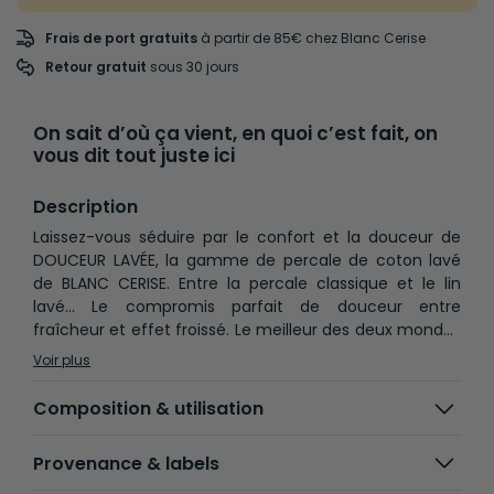
Frais de port gratuits
à partir de 85€ chez Blanc Cerise
Retour gratuit
 sous 30 jours
On sait d’où ça vient, en quoi c’est fait, on
vous dit tout juste ici
Description
Laissez-vous séduire par le confort et la douceur de
DOUCEUR LAVÉE, la gamme de percale de coton lavé
de BLANC CERISE. Entre la percale classique et le lin
lavé... Le compromis parfait de douceur entre
fraîcheur et effet froissé. Le meilleur des deux mondes
? Peut-être : une fois lavée en atelier, la percale de
Voir plus
coton a une souplesse absolue qui la rend très
confortable, avec ce petit look froissé qu'on recherche
Composition & utilisation
dans le lin ou le chanvre. Le toucher est ultra-doux,
frais et agréable et adapté aux peaux les plus délicates
Provenance & labels
avec sa certification Oeko-tex. Ses fibres longues au
tissage serré la rendent légère mais résistante. Vous