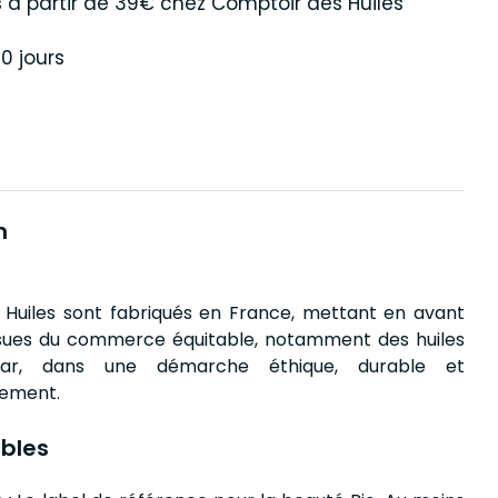
s
à partir de 39€ chez Comptoir des Huiles
0 jours
n
 Huiles sont fabriqués en France, mettant en avant
ssues du commerce équitable, notamment des huiles
ar, dans une démarche éthique, durable et
nement.
bles