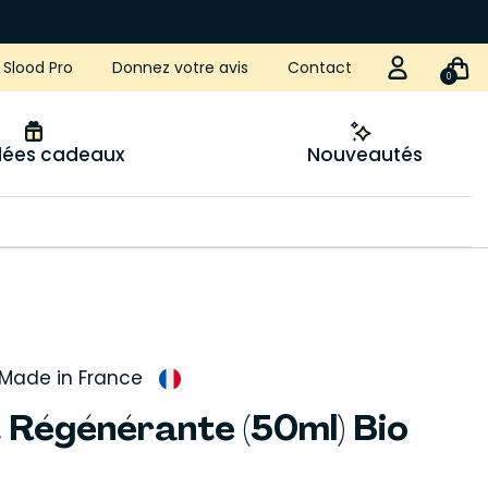
Slood Pro
Donnez votre avis
Contact
0
idées cadeaux
Nouveautés
Made in France
t Régénérante (50ml) Bio