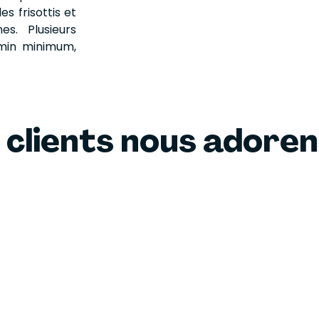
s frisottis et
es. Plusieurs
5min minimum,
 clients nous adore