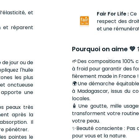
élasticité, et
Fair For Life :
Ce 
respect des droi
n et réparent
et une rémunérat
Pourquoi on aime 💚 
🌱Des compositions 100% cl
 de jour ou de
à froid pour garantir des fo
pliquez l'huile
fièrement made in France !
zones les plus
🌍Une démarche équitable 
 et onctueuse
à Madagascar, issus du c
t apporte une
locales.
🧴Une goutte, mille usage
les peaux très
transforment votre routine
ment après la
votre peau.
bsorption. Il
✨Beauté consciente : Pas d
re pénétrer.
pour vous et la nature.
les pointes le