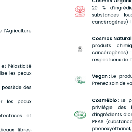
Cosmos Organic
20 % d’ingrédi
substances lo
cancérogènes) ! 
e l’Agriculture
Cosmos Natural
produits chim
cancérogènes) :
respectueux de l
t l’élasticité
lise les peaux
Vegan :
Le produ
Prenez soin de vo
t possède des
Cosmébio :
Le p
r les peaux
privilégie de
d’ingrédients d’or
tectrices et
PFAS (substance
phénoxyéthanol, n
caux libres,