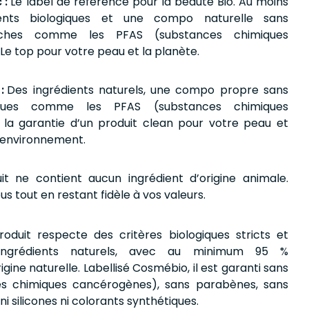
 :
Le label de référence pour la beauté Bio. Au moins
ents biologiques et une compo naturelle sans
uches comme les PFAS (substances chimiques
Le top pour votre peau et la planète.
 :
Des ingrédients naturels, une compo propre sans
iques comme les PFAS (substances chimiques
 la garantie d’un produit clean pour votre peau et
’environnement.
it ne contient aucun ingrédient d’origine animale.
us tout en restant fidèle à vos valeurs.
roduit respecte des critères biologiques stricts et
s ingrédients naturels, avec au minimum 95 %
igine naturelle. Labellisé Cosmébio, il est garanti sans
s chimiques cancérogènes), sans parabènes, sans
i silicones ni colorants synthétiques.