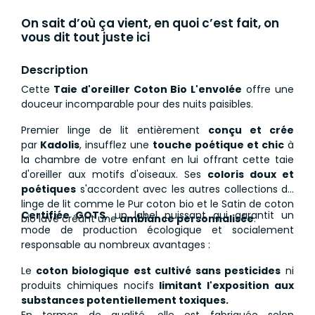
On sait d’où ça vient, en quoi c’est fait, on
vous dit tout juste ici
Description
Cette
Taie d'oreiller Coton Bio L'envolée
offre une
douceur incomparable pour des nuits paisibles.
Premier linge de lit entièrement
conçu et crée
par
Kadolis
, insufflez une
touche poétique et chic
à
la chambre de votre enfant en lui offrant cette taie
d'oreiller aux motifs d'oiseaux. Ses
coloris doux et
poétiques
s'accordent avec les autres collections de
linge de lit comme le Pur coton bio et le Satin de coton
Certifiée GOTS
, un label puissant qui garantit un
bio lavé créant une
ambiance personnalisée
.
mode de production écologique et socialement
responsable au nombreux avantages :
Le
coton biologique est cultivé sans pesticides
ni
produits chimiques nocifs
limitant l'exposition aux
substances potentiellement toxiques.
En termes de qualité, elle est fabriquée selon