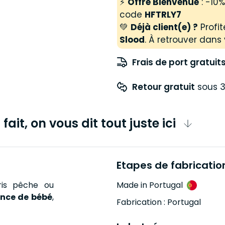
⚡
Offre Bienvenue
: -10
code
HFTRLY7
💚
Déjà client(e) ?
Profit
Slood
. À retrouver dans 
Frais de port gratuit
Retour gratuit
 sous 3
fait, on vous dit tout juste ici
Etapes de fabricatio
ris pêche ou
Made in Portugal
ance de bébé
,
Fabrication : Portugal