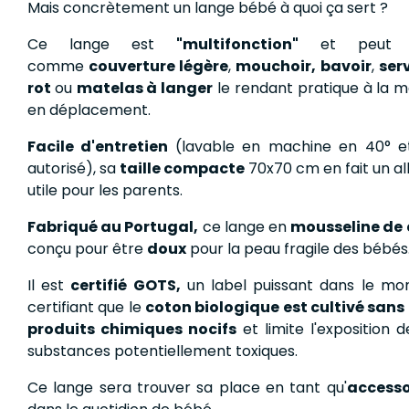
Mais concrètement un lange bébé à quoi ça sert ?
Ce lange est
"multifonction"
et peut êt
comme
couverture légère
,
mouchoir,
bavoir
,
ser
rot
ou
matelas à langer
le rendant pratique à la
en déplacement.
Facile d'entretien
(lavable en machine en 40° e
autorisé), sa
taille compacte
70x70 cm en fait un all
utile pour les parents.
Fabriqué au Portugal,
ce lange en
mousseline de 
conçu pour être
doux
pour la peau fragile des bébés
Il est
certifié GOTS,
un label puissant dans le mon
certifiant que le
coton biologique est cultivé sans 
produits chimiques nocifs
et limite l'exposition
substances potentiellement toxiques.
Ce lange sera trouver sa place en tant qu'
accesso