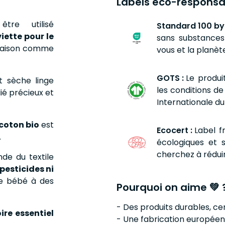
Labels éco-responsa
re utilisé
Standard 100 by
viette pour le
sans substances 
 maison comme
vous et la planèt
GOTS :
Le produi
t sèche linge
les conditions d
ié précieux et
Internationale du 
coton bio
est
Ecocert :
Label f
.
écologiques et s
cherchez à réduir
de du textile
pesticides ni
 de bébé à des
Pourquoi on aime 💚 
- Des produits durables, cer
ire essentiel
- Une fabrication europée