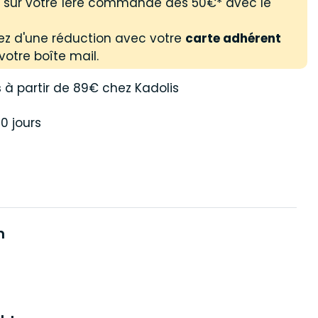
% sur votre 1ère commande dès 50€* avec le
ez d'une réduction avec votre
carte adhérent
votre boîte mail.
s
à partir de 89€ chez Kadolis
0 jours
n