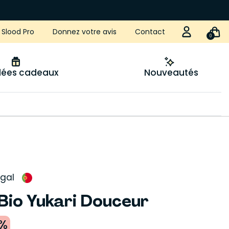
Slood Pro
Donnez votre avis
Contact
0
idées cadeaux
Nouveautés
gal
Bio Yukari Douceur
%