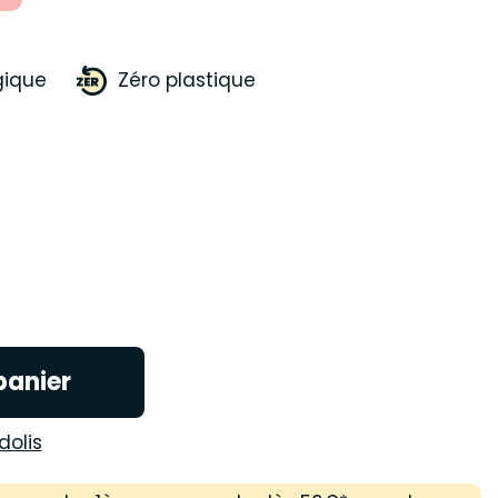
gique
Zéro plastique
panier
dolis