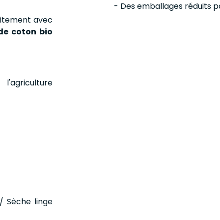
- Des emballages réduits p
aitement avec
de coton bio
'agriculture
e
/ Sèche linge