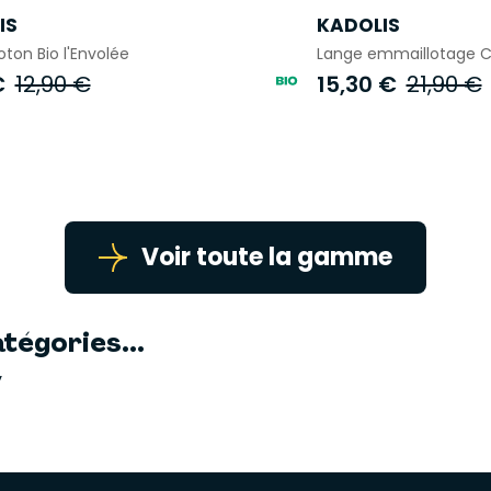
IS
KADOLIS
ton Bio l'Envolée
Lange emmaillotage Co
€
12,90 €
15,30 €
21,90 €
Voir toute la gamme
tégories...
y