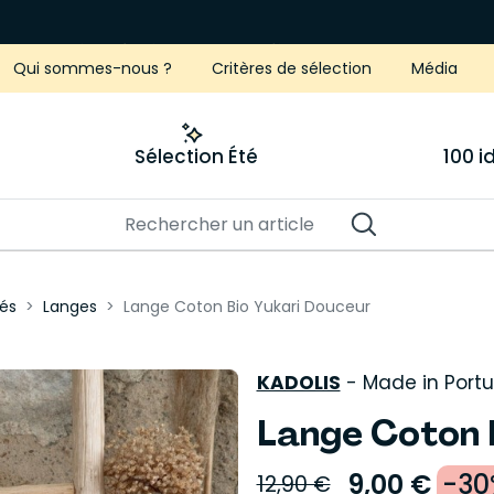
Braderie créative
🎨🧵 Jusqu'à -30% sur nos
KITS DIY
Qui sommes-nous ?
Critères de sélection
Média
Sélection Été
100 
és
Langes
Lange Coton Bio Yukari Douceur
KADOLIS
-
Made in Portu
Lange Coton 
9,00 €
-30
12,90 €