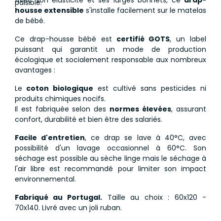
Avec son élasticité et ses larges bonnets, ce
drap-
paisible.
housse extensible
s'installe facilement sur le matelas
de bébé.
Ce drap-housse bébé est
certifié GOTS
, un label
puissant qui garantit un mode de production
écologique et socialement responsable aux nombreux
avantages :
Le
coton biologique
est cultivé sans pesticides ni
produits chimiques nocifs.
Il est fabriquée selon des
normes élevées
, assurant
confort, durabilité et bien être des salariés.
Facile d'entretien
, ce drap se lave à 40°C, avec
possibilité d'un lavage occasionnel à 60°C. Son
séchage est possible au sèche linge mais le séchage à
l'air libre est recommandé pour limiter son impact
environnemental.
Fabriqué au Portugal.
Taille au choix : 60x120 -
70x140. Livré avec un joli ruban.