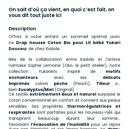
On sait d’où ça vient, en quoi c’est fait, on
vous dit tout juste ici
Description
Offrez à votre enfant un sommeil optimal avec
ce
Drap housse Coton Bio pour Lit bébé Yukari
Douceu
r de chez Kadolis.
Née de la collaboration entre Kadolis et l'artiste
nantaise Sophie Lemoine (Oko, le petit atelier), notre
collection Yukariets inspiré de
motifs
enchanteurs
avec ses
délicats
imprimés
coloris
pêche
(Peach),
Tilleul
ou
bien
Eucalyptus/Miel
(Original).
Ce textile
extrêmement doux
et naturel
surpasse le
coton conventionnel en confort et convient aux peaux
sensibles. Ses propriétés
thermorégulatrices et
respirantes
sont parfaites pour les nouveau-nés qui
transpirent beaucoup durant leur sommeil,
favorisant
l’évacuation de l'humidité
pour un repos