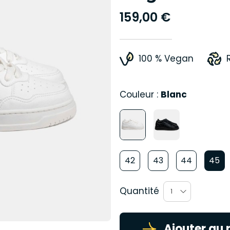
159,00 €
100 % Vegan
Couleur :
Blanc
42
43
44
45
Quantité
1
Ajouter au 