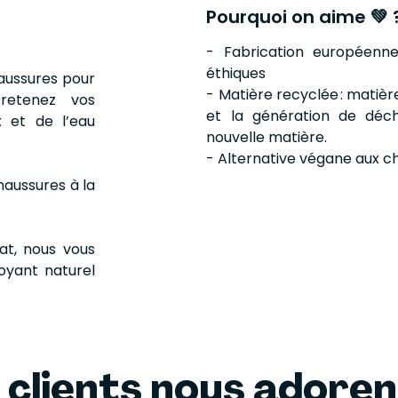
Pourquoi on aime 💚 
- Fabrication européenne
éthiques
aussures pour
- Matière recyclée : matièr
tretenez vos
et la génération de déch
 et de l’eau
nouvelle matière.
- Alternative végane aux c
haussures à la
at, nous vous
oyant naturel
 clients nous adore