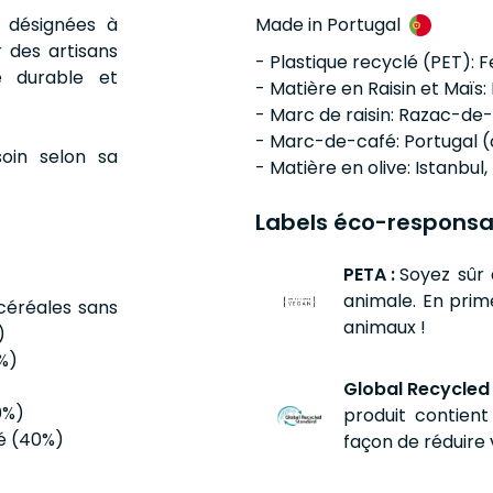
, désignées à
Made in Portugal
 des artisans
- Plastique recyclé (PET): F
e durable et
- Matière en Raisin et Maïs: 
- Marc de raisin: Razac-de-
- Marc-de-café: Portugal (
oin selon sa
- Matière en olive: Istanbul
Labels éco-responsa
PETA :
Soyez sûr 
animale. En prime
céréales sans
animaux !
)
%)
Global Recycled
0%)
produit contien
é (40%)
façon de réduire 