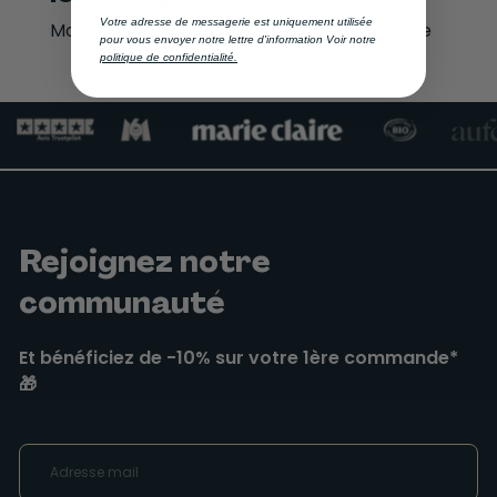
Votre adresse de messagerie est uniquement utilisée
Mobilier
,
Lits Adultes
,
Sélection de la rentrée
pour vous envoyer notre lettre d'information Voir notre
politique de confidentialité.
Rejoignez notre
communauté
Et bénéficiez de -10% sur votre 1ère commande*
🎁