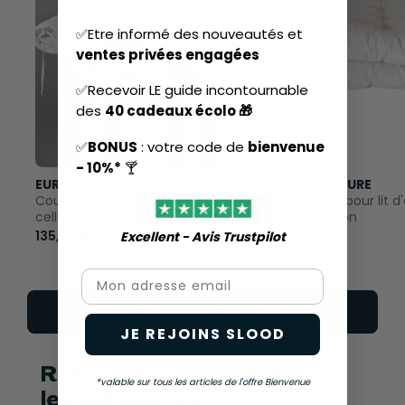
✅Etre informé des nouveautés et
ventes privées engagées
✅Recevoir LE guide incontournable
des
40 cadeaux écolo 🎁
✅
BONUS
: votre code de
bienvenue
- 10%*
🍸
EUROPE & NATURE
EUROPE & NATURE
Couette Toute saison en
Matelas Futon pour lit d
cellulose
enfant en coton
135,00 €
166,00 €
Excellent - Avis Trustpilot​
Email
Voir toute la gamme
JE REJOINS SLOOD
Retrouvez ce produit dans
*valable sur tous les articles de l'offre Bienvenue
les catégories...