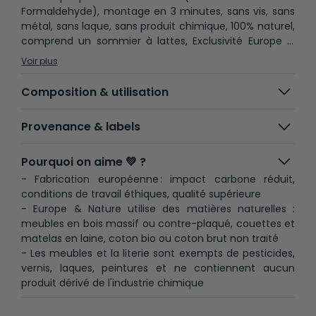
Formaldehyde), montage en 3 minutes, sans vis, sans
métal, sans laque, sans produit chimique, 100% naturel,
comprend un sommier à lattes, Exclusivité Europe &
Nature design déposé ©, Taille : 90X200, H : 10 cm,
Voir plus
Fabriqué en Estonie Origine du bois : Finlande / bouleau
(Betula Pendula)
Composition & utilisation
Provenance & labels
Pourquoi on aime 💚 ?
- Fabrication européenne : impact carbone réduit,
conditions de travail éthiques, qualité supérieure
- Europe & Nature utilise des matières naturelles :
meubles en bois massif ou contre-plaqué, couettes et
matelas en laine, coton bio ou coton brut non traité
- Les meubles et la literie sont exempts de pesticides,
vernis, laques, peintures et ne contiennent aucun
produit dérivé de l'industrie chimique