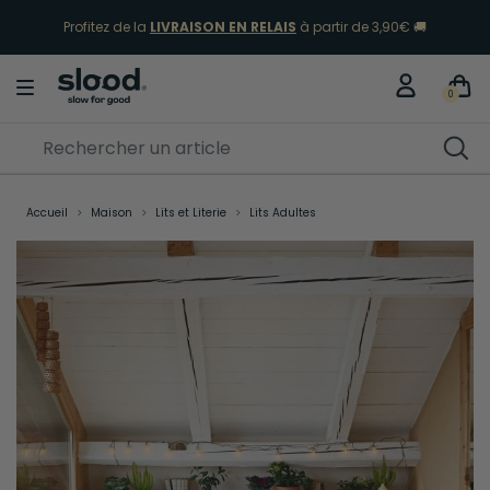
Profitez de la
LIVRAISON EN RELAIS
à partir de 3,90€ 🚚
Sélection Vacances
Découvrir
0
Accueil
Maison
Lits et Literie
Lits Adultes