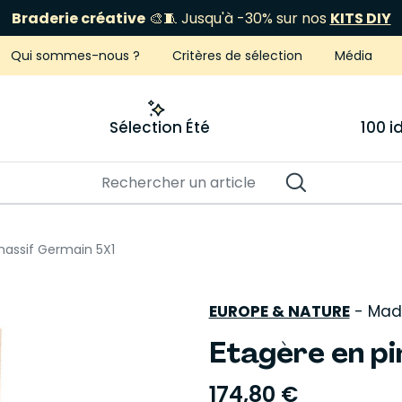
Braderie créative
🎨🧵 Jusqu'à -30% sur nos
KITS DIY
Qui sommes-nous ?
Critères de sélection
Média
Sélection Été
100 
massif Germain 5X1
EUROPE & NATURE
-
Made
Etagère en p
174,80 €