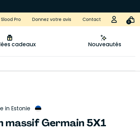
Slood Pro
Donnez votre avis
Contact
0
idées cadeaux
Nouveautés
 in Estonie
in massif Germain 5X1