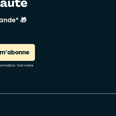
nauté
mande* 🎁
 m’abonne
ormation. Voir notre