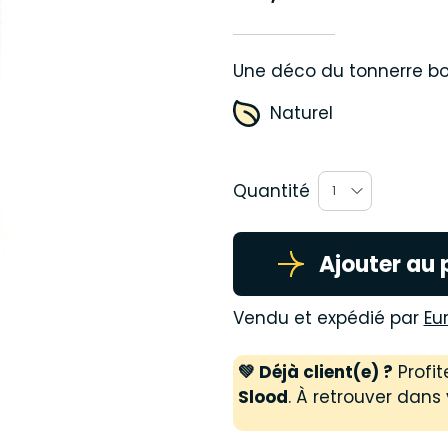
Une déco du tonnerre b
Naturel
Quantité
1
Ajouter au 
Vendu et expédié par
Eu
💚 Déjà client(e) ?
Profit
Slood
. À retrouver dans 