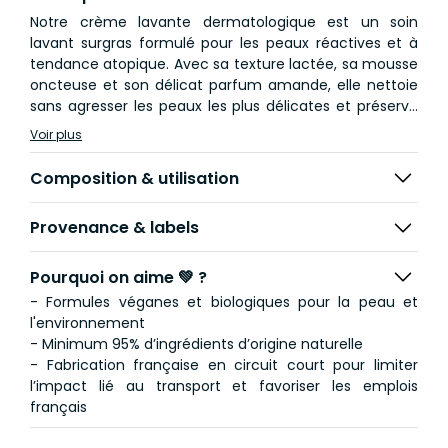
Notre crème lavante dermatologique est un soin
lavant surgras formulé pour les peaux réactives et à
tendance atopique. Avec sa texture lactée, sa mousse
oncteuse et son délicat parfum amande, elle nettoie
sans agresser les peaux les plus délicates et préserve
la barrière lipidique. Les sensations de tiraillement et
Voir plus
d'inconfort sont apaisées. La peau est douce, relipidée,
préservée de la déshydratation et du dessèchement.
Composition & utilisation
Haute tolérance, elle est sans savon, sans tensio-actifs
sulfatés et respecte le pH physiologique de la peau.
Provenance & labels
Idéale pour toute la famille à partir de 3 ans, elle est
adaptée femmes enceintes et allaitantes.
Pourquoi on aime 💚 ?
- Formules véganes et biologiques pour la peau et
l'environnement
- Minimum 95% d’ingrédients d’origine naturelle
- Fabrication française en circuit court pour limiter
l’impact lié au transport et favoriser les emplois
français