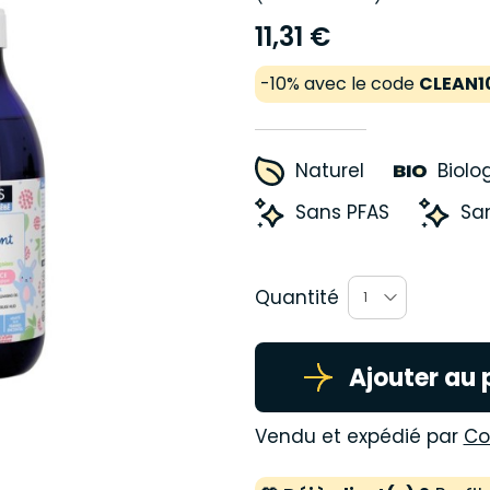
11,31 €
-10% avec le code
CLEAN1
Naturel
Biolo
Sans PFAS
San
Quantité
1
Ajouter au 
Vendu et expédié par
Co