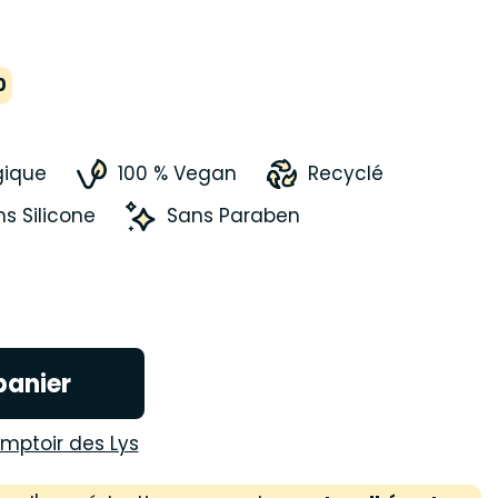
0
gique
100 % Vegan
Recyclé
s Silicone
Sans Paraben
panier
mptoir des Lys