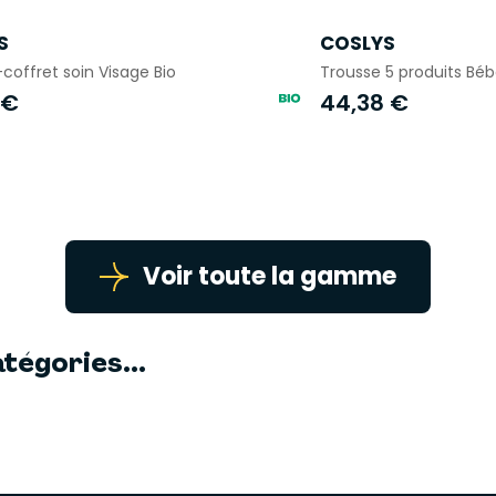
S
COSLYS
coffret soin Visage Bio
Trousse 5 produits Bébé
 €
44,38 €
Voir toute la gamme
tégories...