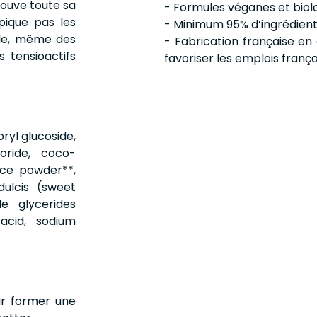
rouve toute sa
- Formules véganes et biol
pique pas les
- Minimum 95% d’ingrédients
ille, même des
- Fabrication française en 
 tensioactifs
favoriser les emplois frança
ryl glucoside,
oride, coco-
uice powder**,
dulcis (sweet
e glycerides
 acid, sodium
ur former une