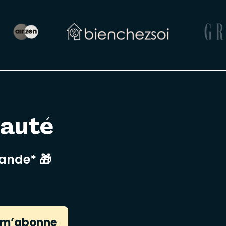
nauté
mande* 🎁
 m’abonne