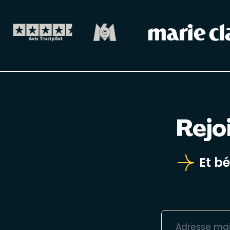
Rejo
Et b