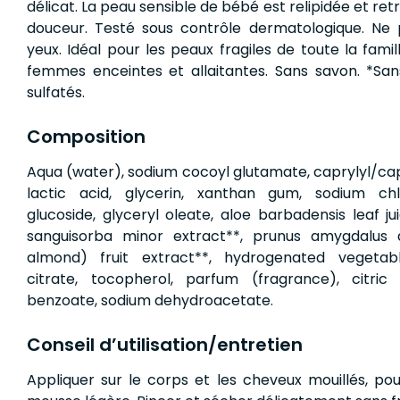
délicat. La peau sensible de bébé est relipidée et ret
douceur. Testé sous contrôle dermatologique. Ne 
yeux. Idéal pour les peaux fragiles de toute la fam
femmes enceintes et allaitantes. Sans savon. *Sans
sulfatés.
Composition
Aqua (water), sodium cocoyl glutamate, caprylyl/cap
lactic acid, glycerin, xanthan gum, sodium chl
glucoside, glyceryl oleate, aloe barbadensis leaf j
sanguisorba minor extract**, prunus amygdalus 
almond) fruit extract**, hydrogenated vegetabl
citrate, tocopherol, parfum (fragrance), citric
benzoate, sodium dehydroacetate.
Conseil d’utilisation/entretien
Appliquer sur le corps et les cheveux mouillés, po