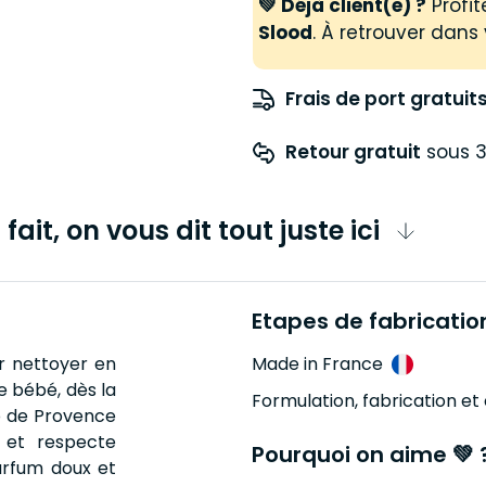
💚 Déjà client(e) ?
Profit
Slood
. À retrouver dans 
Frais de port gratuit
Retour gratuit
 sous 3
fait, on vous dit tout juste ici
Etapes de fabricatio
ur nettoyer en
Made in France
e bébé, dès la
Formulation, fabrication et
o de Provence
 et respecte
Pourquoi on aime 💚 
parfum doux et