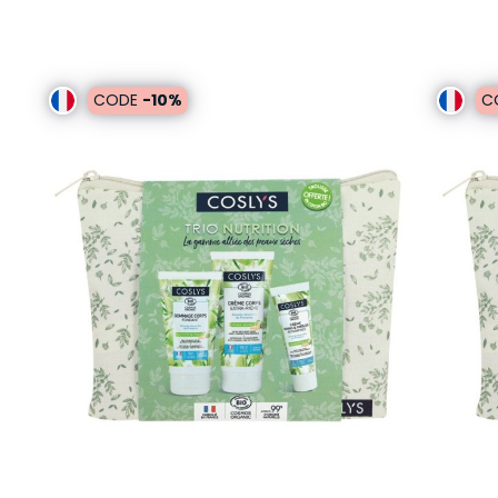
CODE
-10%
C