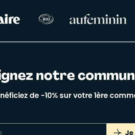
ignez notre commu
énéficiez de -10% sur votre 1ère com
Je