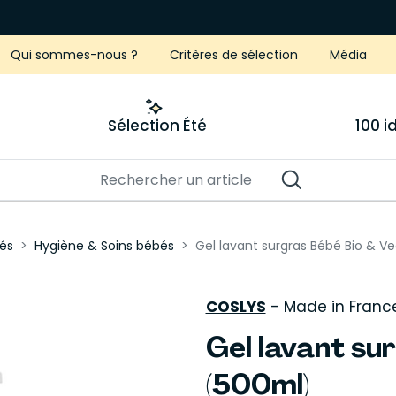
Qui sommes-nous ?
Critères de sélection
Média
Sélection Été
100 
és
Hygiène & Soins bébés
Gel lavant surgras Bébé Bio & V
COSLYS
-
Made in Franc
Gel lavant su
(500ml)