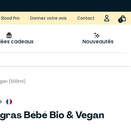
Slood Pro
Donnez votre avis
Contact
0
idées cadeaux
Nouveautés
egan (500ml)
e
rgras Bébé Bio & Vegan