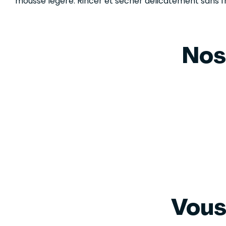
mousse légère. Rincer et sécher délicatement sans fr
Nos
Vous