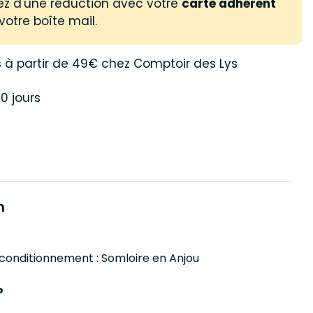
ez d'une réduction avec votre
carte adhérent
votre boîte mail.
s
à partir de 49€ chez Comptoir des Lys
0 jours
n
 conditionnement : Somloire en Anjou
?