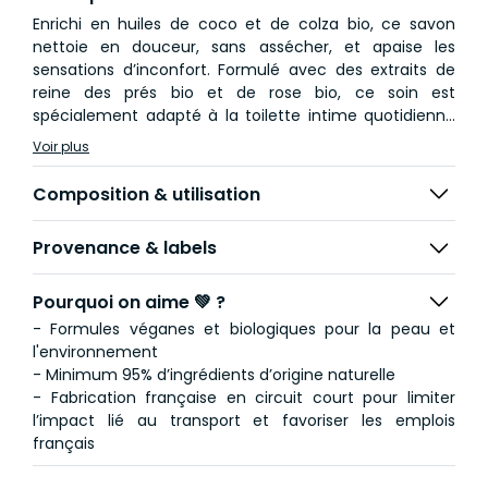
Enrichi en huiles de coco et de colza bio, ce savon
nettoie en douceur, sans assécher, et apaise les
sensations d’inconfort. Formulé avec des extraits de
reine des prés bio et de rose bio, ce soin est
spécialement adapté à la toilette intime quotidienne
des muqueuses les plus délicates, dès 10 ans. *Sans
Voir plus
tensio-actifs sulfatés, sans parfum, sans huiles
essentielles et sans conservateur. Adapté aux femmes
Composition & utilisation
enceintes et allaitantes. Testé gynécologiquement.
Provenance & labels
Pourquoi on aime 💚 ?
- Formules véganes et biologiques pour la peau et
l'environnement
- Minimum 95% d’ingrédients d’origine naturelle
- Fabrication française en circuit court pour limiter
l’impact lié au transport et favoriser les emplois
français