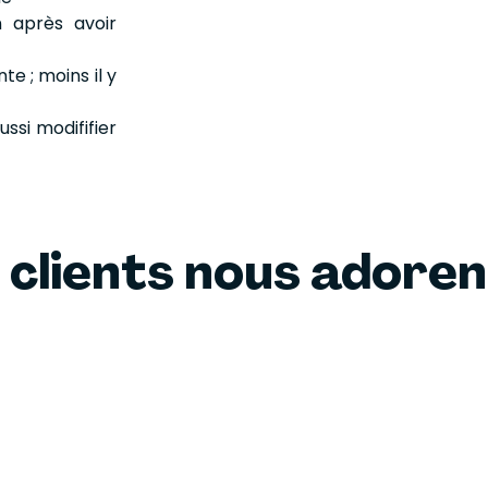
n après avoir
te ; moins il y
ussi modififier
 clients nous adore