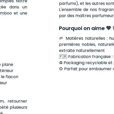
temples. Notre
parfums), et les autres son
ntée dans un
L'ensemble de nos fragran
amboo et une
par des maîtres parfumeur
Pourquoi on aime 💚 
🌱 Matières naturelles : 
premières nobles, naturell
extraite naturellement
🇫🇷 Fabrication française :
♻️ Packaging recyclable et r
e plane
🌻 Parfait pour embaumer vo
ntérieur
 le flacon
ieur
m, retourner
pété plusieurs
mé