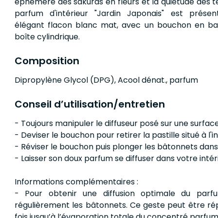
éphémère des sakuras en fleurs et la quiétude des 
parfum d'intérieur "Jardin Japonais" est prése
élégant flacon blanc mat, avec un bouchon en b
boîte cylindrique.
Composition
Dipropylène Glycol (DPG), Acool dénat., parfum
Conseil d’utilisation/entretien
- Toujours manipuler le diffuseur posé sur une surfac
- Deviser le bouchon pour retirer la pastille situé à l'i
- Réviser le bouchon puis plonger les bâtonnets dans
- Laisser son doux parfum se diffuser dans votre intér
Informations complémentaires :
- Pour obtenir une diffusion optimale du parfu
régulièrement les bâtonnets. Ce geste peut être ré
fois jusqu’à l’évaporation totale du concentré parfu