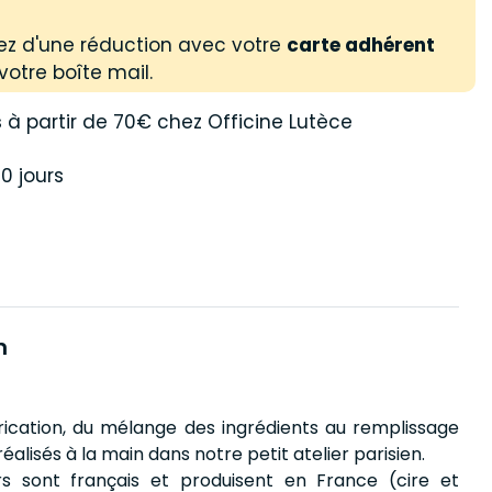
ez d'une réduction avec votre
carte adhérent
votre boîte mail.
s
à partir de 70€ chez Officine Lutèce
0 jours
n
ication, du mélange des ingrédients au remplissage
réalisés à la main dans notre petit atelier parisien.
rs sont français et produisent en France (cire et