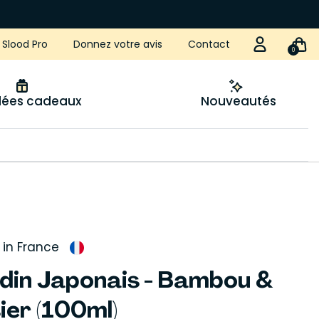
Slood Pro
Donnez votre avis
Contact
0
idées cadeaux
Nouveautés
in France
rdin Japonais - Bambou &
ier (100ml)