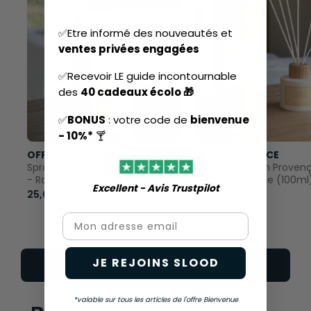
✅Etre informé des nouveautés et
ventes privées engagées
✅Recevoir LE guide incontournable
des
40 cadeaux écolo 🎁
✅
BONUS
: votre code de
bienvenue
- 10%*
🍸
OFFICINE LUTÈCE
OFFICINE LUTÈCE
Spray d'intérieur Jardin Anglais
Diffuseur Jardin Provenç
- Rose & Gardénia (250ml)
Lavande & Figue (100ml
Excellent - Avis Trustpilot​
25,00 €
28,00 €
Email
JE REJOINS SLOOD
Voir toute la gamme
*valable sur tous les articles de l'offre Bienvenue