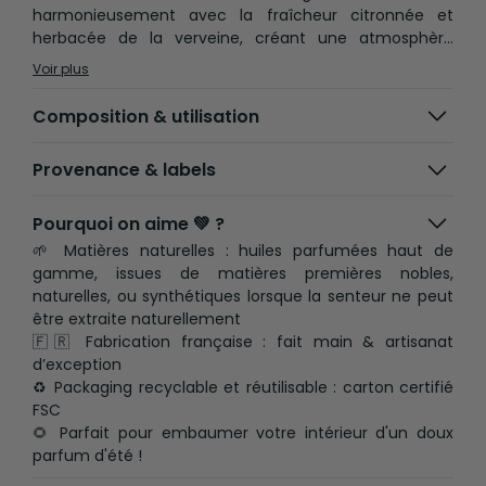
harmonieusement avec la fraîcheur citronnée et
herbacée de la verveine, créant une atmosphère
chaleureuse et vivifiante, rappelant les jardins
Voir plus
ensoleillés de l'Andalousie. Notre parfum d'intérieur
"Jardin Andalou" est présentée dans un élégant flacon
Composition & utilisation
blanc mat, avec un bouchon en bamboo et une boîte
cylindrique.
Provenance & labels
Pourquoi on aime 💚 ?
🌱 Matières naturelles : huiles parfumées haut de
gamme, issues de matières premières nobles,
naturelles, ou synthétiques lorsque la senteur ne peut
être extraite naturellement
🇫🇷 Fabrication française : fait main & artisanat
d’exception
♻️ Packaging recyclable et réutilisable : carton certifié
FSC
🌻 Parfait pour embaumer votre intérieur d'un doux
parfum d'été !