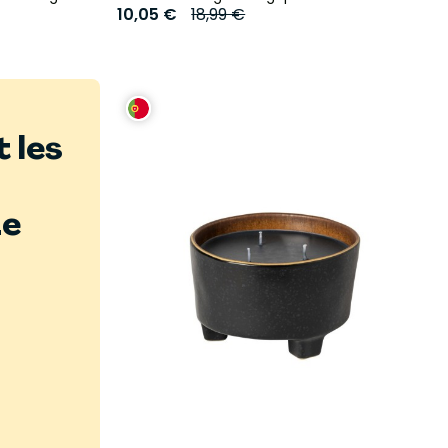
10,05 €
18,99 €
t les
n
Le