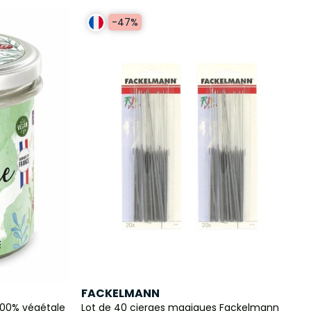
-47%
FACKELMANN
100% végétale
Lot de 40 cierges magiques Fackelmann