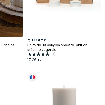
QUÉSACK
a Candles
Boîte de 30 bougies chauffe-plat en
stéarine végétale
(1)





17,26 €