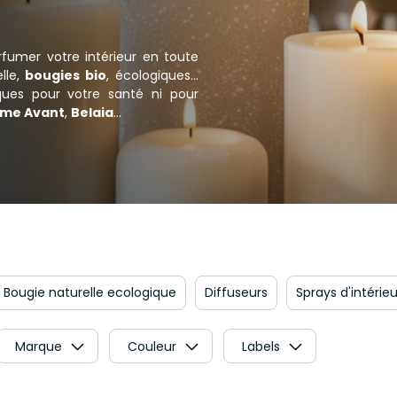
rfumer votre intérieur en toute
elle,
bougies bio
, écologiques…
ques pour votre santé ni pour
me Avant
,
Belaia
…
Bougie naturelle ecologique
Diffuseurs
Sprays d'intérieu
Marque
Couleur
Labels