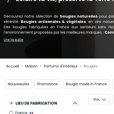
Découvrez notre sélection de
bougies naturelles
pour pa
sérénité.
Bougies artisanales & végétales
, en cire natur
Des bougies fabriquées en France aux senteurs sans ris
l’environnement proposées par les meilleures marques :
Com
Lire la suite
Accueil
Maison
Parfums d'intérieur
Bougies
Nouveautés
Promotions
Bougie made in France
Prix
LIEU DE FABRICATION
France