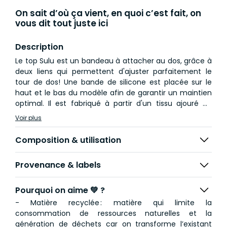
On sait d’où ça vient, en quoi c’est fait, on
vous dit tout juste ici
Description
Le top Sulu est un bandeau à attacher au dos, grâce à
deux liens qui permettent d'ajuster parfaitement le
tour de dos! Une bande de silicone est placée sur le
haut et le bas du modèle afin de garantir un maintien
optimal. Il est fabriqué à partir d'un tissu ajouré de
petites fleurs, fabriqué à partir de fibres recyclées.
Voir plus
Son style féminin et bohème est très apprécié, avec
Composition & utilisation
des teintes naturelles, très douces, qui seront parfaites
pour toutes les couleurs de peau. Le top Sulu écru est
Provenance & labels
à porter en ensemble avec la culotte Malacca ou le
tanga Kara. Il sera également très joli à porter sous la
chemise Manta marron légèrement ouverte, le laissant
Pourquoi on aime 💚 ?
apparaître subtilement !
- Matière recyclée : matière qui limite la
consommation de ressources naturelles et la
génération de déchets car on transforme l’existant