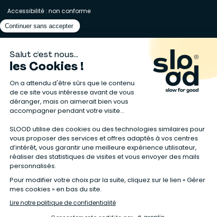
Accessibilité : non conforme
Matelas naturels
⋅
Graines bio
⋅
Lits bébés en bois
⋅
Déodorant bio
⋅
Sapin
en bois
⋅
Complement alimentaire naturel
⋅
Shampoing naturel
⋅
Calendrier de l’Avent gourmand
⋅
Couche bio
⋅
Anti-nuisible
⋅
Poeles
⋅
Ventilateurs de plafond
*Valable sur tous les articles avec la mention "Offre Bienvenue" affichée
dans la fiche produit. Tous les codes promos applicables sur Slood sont
valables hors produits reconditionnés et non cumulables entre eux.