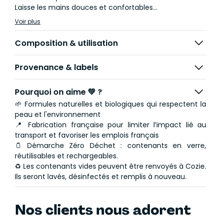
Laisse les mains douces et confortables
Renforce les ongles et soigne les cuticules
Voir plus
Le petit + Cozie : enrichie en gel de lin, l’équivalent
Composition & utilisation
français de l’aloe vera.
Provenance & labels
Pourquoi on aime 💚 ?
🌱 Formules naturelles et biologiques qui respectent la
peau et l'environnement
📍 Fabrication française pour limiter l’impact lié au
transport et favoriser les emplois français
🫙 Démarche Zéro Déchet : contenants en verre,
réutilisables et rechargeables.
♻️ Les contenants vides peuvent être renvoyés à Cozie.
Ils seront lavés, désinfectés et remplis à nouveau.
Nos clients nous adorent