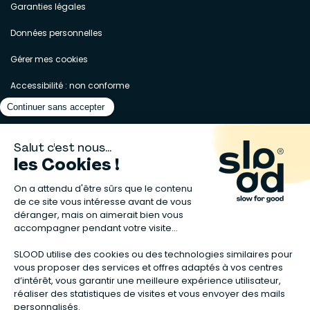
Garanties légales
Données personnelles
Gérer mes cookies
Accessibilité : non conforme
Matelas naturels
⋅
Graines bio
⋅
Lits bébés en bois
⋅
Déodorant bio
⋅
Sapin