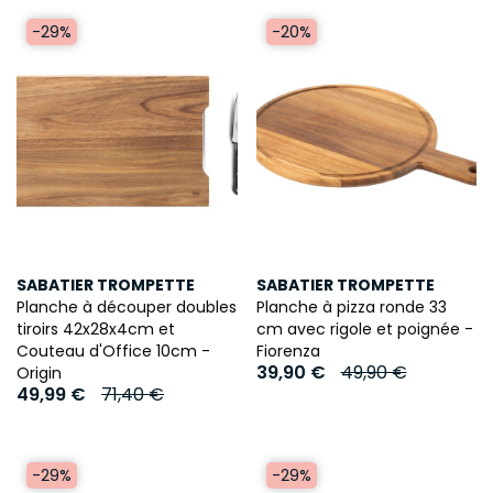
-29%
-20%
SABATIER TROMPETTE
SABATIER TROMPETTE
Planche à découper doubles
Planche à pizza ronde 33
tiroirs 42x28x4cm et
cm avec rigole et poignée -
Couteau d'Office 10cm -
Fiorenza
39,90 €
49,90 €
Origin
49,99 €
71,40 €
-29%
-29%