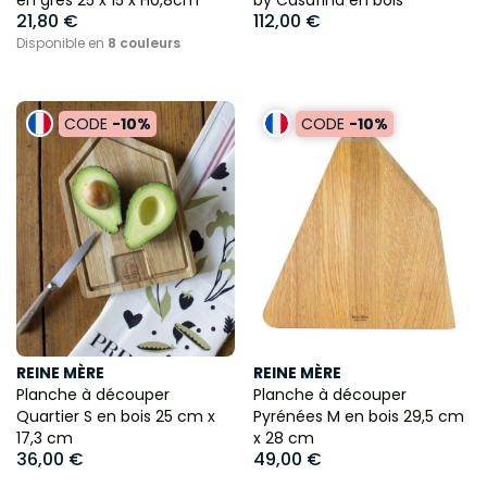
en grès 25 x 15 x H0,8cm
by Casafina en bois
21,80 €
112,00 €
Disponible en
8 couleurs
CODE
-10%
CODE
-10%
REINE MÈRE
REINE MÈRE
Planche à découper
Planche à découper
Quartier S en bois 25 cm x
Pyrénées M en bois 29,5 cm
17,3 cm
x 28 cm
36,00 €
49,00 €