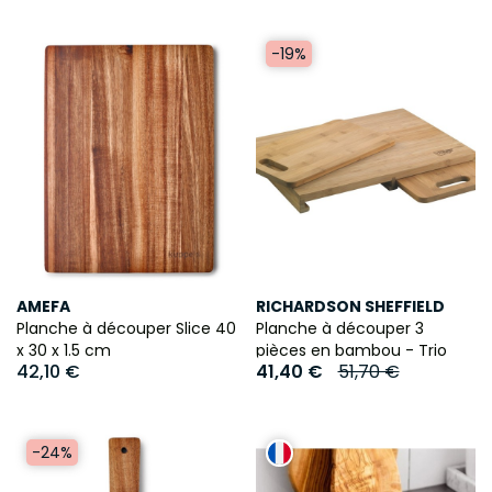
-19%
AMEFA
RICHARDSON SHEFFIELD
Planche à découper Slice 40
Planche à découper 3
x 30 x 1.5 cm
pièces en bambou - Trio
42,10 €
41,40 €
51,70 €
-24%