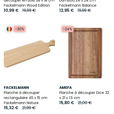
découper en bois 38 x 18 cm
bambou 24 x 24 cm
Fackelmann Wood Edition
Fackelmann Balance
10,99 €
19,99 €
12,95 €
19,99 €
-24%
-30%
FACKELMANN
AMEFA
Planche à découper
Planche à découper Dice 32
rectangulaire 45 x 15 cm
x 21 x 1.5 cm
15,80 €
21,00 €
Fackelmann Nature
15,32 €
21,99 €