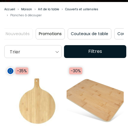
Accueil
Maison
Art de la table
Couverts et ustensiles
Planches à découper
omotions
Couteaux de table
Couteaux de cuisine
F
Filtres
Trier
-30%
-35%