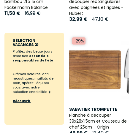
bambou 21 x 15 cm
découper rectangulaires
Fackelmann Balance
avec poignées et rigoles -
11,58 €
16,99 €
Hubert
32,99 €
47,10 €
-29%
SÉLECTION
VACANCES 🏖️
Profitez des beaux jours
avec nos
essentiels
responsables de l'été
Crèmes solaires, anti-
moustiques, maillots de
bain, apéritif... équipez-
vous avec notre
sélection ensoleillée ☀️
Découvrir
SABATIER TROMPETTE
Planche à découper
39x28x1.5cm et Couteau de
chef 25cm - Origin
49,99 €
71,40 €