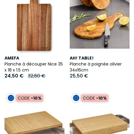
AMEFA
AH! TABLE!
Planche à découper Nice 35
Planche à poignée olivier
x 18 x 1.5 cm
34x16cm
24,50 €
32,60 €
25,50 €
CODE
-10%
CODE
-10%