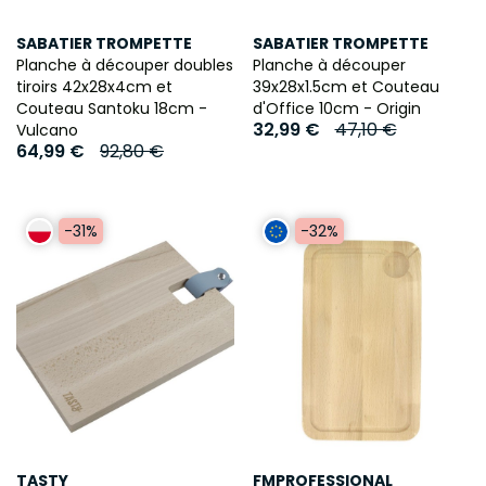
SABATIER TROMPETTE
SABATIER TROMPETTE
Planche à découper doubles
Planche à découper
tiroirs 42x28x4cm et
39x28x1.5cm et Couteau
Couteau Santoku 18cm -
d'Office 10cm - Origin
32,99 €
47,10 €
Vulcano
64,99 €
92,80 €
-31%
-32%
TASTY
FMPROFESSIONAL