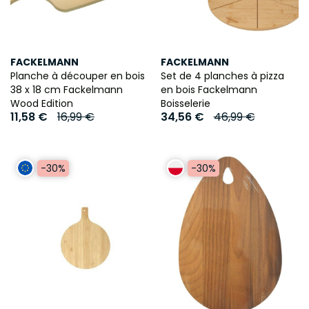
FACKELMANN
FACKELMANN
Planche à découper en bois
Set de 4 planches à pizza
38 x 18 cm Fackelmann
en bois Fackelmann
Wood Edition
Boisselerie
11,58 €
16,99 €
34,56 €
46,99 €
-30%
-30%