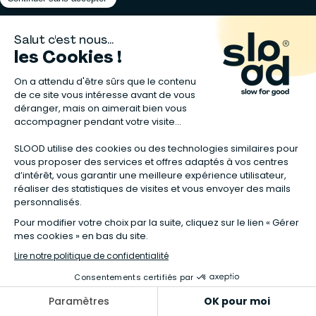
A propos de nous
Besoin d’aide ?
Qui sommes-nous ?
Retours
Notre charte
Aide
Recrutement RH
Contact
Vendre sur Slood
Donnez-nous votre avis !
Slood Pro
Un peu de juridique
Mentions légales
Conditions générales