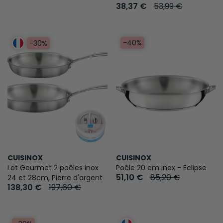
38,37 €
53,99 €
-40%
-30%
CUISINOX
CUISINOX
Lot Gourmet 2 poêles inox
Poêle 20 cm inox - Eclipse
51,10 €
85,20 €
24 et 28cm, Pierre d'argent
138,30 €
197,60 €