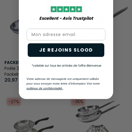
Excellent - Avis Trustpilot​
Email
JE REJOINS SLOOD
FACKELMANN
FACKELMANN
*valable sur tous les articles de l'offre Bienvenue
Poêle 20 cm en inox 18/8
Poêle en inox 28 cm
Fackelmann Ovalgriff
Fackelmann Eterna
20,97 €
31,99 €
27,84 €
36,99 €
Votre adresse de messagerie est uniquement utilisée
pour vous envoyer notre lettre d'information Voir notre
politique de confidentialité.
-27%
-35%