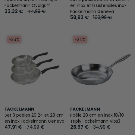
Fackelmann Ovalgriff
en inox et 6 ustensiles inox
33,32 €
44,99 €
Fackelmann Geneva
58,83 €
103,99 €
-36%
-24%
FACKELMANN
FACKELMANN
Set 3 poêles 20 24 et 28 cm
Poêle 28 cm en inox 18/10
en inox Fackelmann Geneva
Triply Fackelmann Vita3
47,91 €
74,99 €
26,57 €
34,99 €