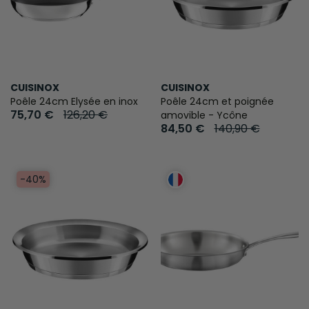
CUISINOX
CUISINOX
Poêle 24cm Elysée en inox
Poêle 24cm et poignée
75,70 €
126,20 €
amovible - Ycône
84,50 €
140,90 €
-40%