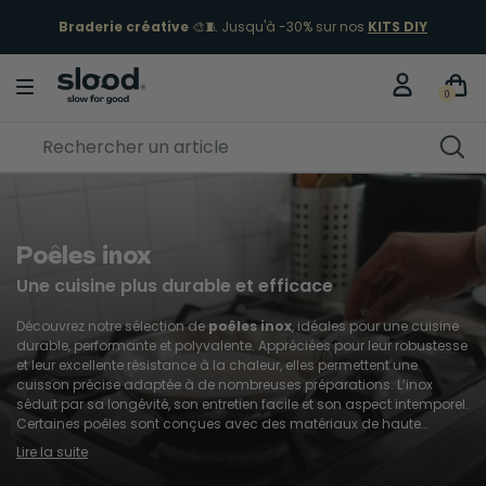
ÉCLIPSE 12 AOÛT
🌖 Commandez vos lunettes !
Je fonce
0
Poêles inox
Une cuisine plus durable et efficace
Découvrez notre sélection de
poêles inox
, idéales pour une cuisine
durable, performante et polyvalente. Appréciées pour leur robustesse
et leur excellente résistance à la chaleur, elles permettent une
cuisson précise adaptée à de nombreuses préparations. L’inox
séduit par sa longévité, son entretien facile et son aspect intemporel.
Certaines poêles sont conçues avec des matériaux de haute
qualité et des fabrications plus responsables, pour cuisiner
Lire la suite
efficacement au quotidien tout en investissant dans des
équipements durables.