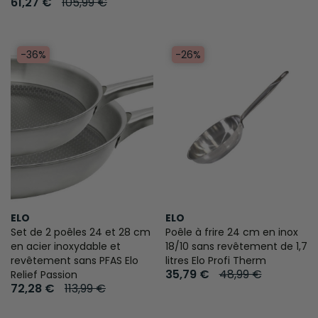
61,27 €
105,99 €
-36%
-26%
ELO
ELO
Set de 2 poêles 24 et 28 cm
Poêle à frire 24 cm en inox
en acier inoxydable et
18/10 sans revêtement de 1,7
revêtement sans PFAS Elo
litres Elo Profi Therm
35,79 €
48,99 €
Relief Passion
72,28 €
113,99 €