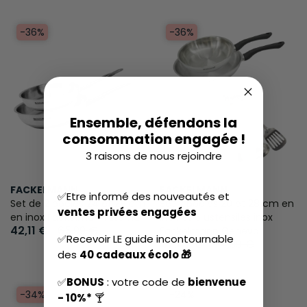
-36%
-36%
Ensemble, défendons la
consommation engagée !
3 raisons de nous rejoindre
FACKELMANN
FACKELMANN
✅Etre informé des nouveautés et
Set de 2 poêles 24 et 28 cm
Set 2 poêles 20 et 28 cm en
ventes privées engagées
en inox Fackelmann Eterna
inox et 6 ustensiles inox
42,11 €
65,99 €
Fackelmann Geneva
✅Recevoir LE guide incontournable
47,47 €
74,99 €
des
40 cadeaux écolo 🎁
✅
BONUS
: votre code de
bienvenue
-34%
-24%
- 10%*
🍸