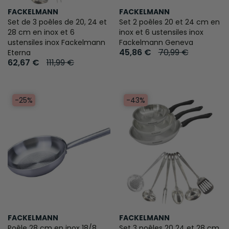
FACKELMANN
FACKELMANN
Set de 3 poêles de 20, 24 et
Set 2 poêles 20 et 24 cm en
28 cm en inox et 6
inox et 6 ustensiles inox
ustensiles inox Fackelmann
Fackelmann Geneva
45,86 €
70,99 €
Eterna
62,67 €
111,99 €
-25%
-43%
FACKELMANN
FACKELMANN
Poêle 28 cm en inox 18/8
Set 3 poêles 20 24 et 28 cm