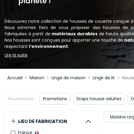
planète !
Découvrez notre collection de housses de couette conçue à 
Nous sommes fiers de vous proposer des housses de 
fabriquées à partir de
matériaux durables
de haute quali
Nos housses sont conçues pour apporter une touche de
nat
respectant
l’environnement
.
Lire la suite
Accueil
Maison
Linge de maison
Linge de lit
Houss
Promotions
Draps housse adultes
Draps plats adultes
Matière Lin
LIEU DE FABRICATION
France