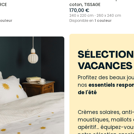
RCE
coton, TISSAGE
170,00 €
240 x 220 cm ⋅ 260 x 240 cm
couleur
Disponible en
1 couleur
SÉLECTION
VACANCES 
Profitez des beaux jo
nos
essentiels respo
de l'été
Crèmes solaires, anti
moustiques, maillots 
apéritif... équipez-vo