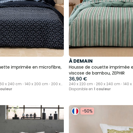
À DEMAIN
ette imprimée en microfibre,
Housse de couette imprimée e
viscose de bambou, ZEPHIR
36,90 €
60 x 240 cm ⋅ 140 x 200 cm ⋅ 200 x
240 x 220 cm ⋅ 260 x 240 cm ⋅ 140 x
200 cm
couleur
Disponible en
1 couleur
-50%