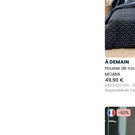
À DEMAIN
Housse de cou
MOANA
49,90 €
240 x 220 cm ⋅ 2
200 cm
Disponible en
1 
-50%