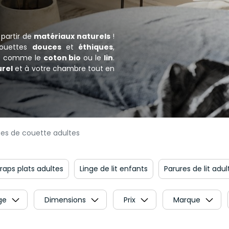
partir de
matériaux naturels
!
couettes
douces
et
éthiques
,
té comme le
coton bio
ou le
lin
.
urel
et à votre chambre tout en
es de couette adultes
Linge de lit enfants
Parures de lit adultes
Protèges m
ge
Dimensions
Prix
Marque