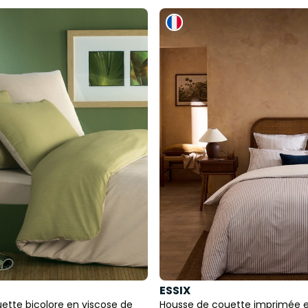
ESSIX
ette bicolore en viscose de
Housse de couette imprimée e