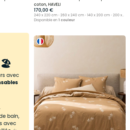
coton, HAVELI
170,00 €
240 x 220 cm ⋅ 260 x 240 cm ⋅ 140 x 200 cm ⋅ 200 x
200 cm
Disponible en
1 couleur
🏖️
urs avec
nsables
-
de bain,
us avec