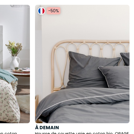
-50%
À DEMAIN
n coton,
Housse de couette unie en coton bio, ORAGE