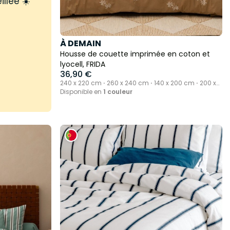
illée ☀️
À DEMAIN
Housse de couette imprimée en coton et
lyocell, FRIDA
36,90 €
240 x 220 cm ⋅ 260 x 240 cm ⋅ 140 x 200 cm ⋅ 200 x
200 cm
Disponible en
1 couleur