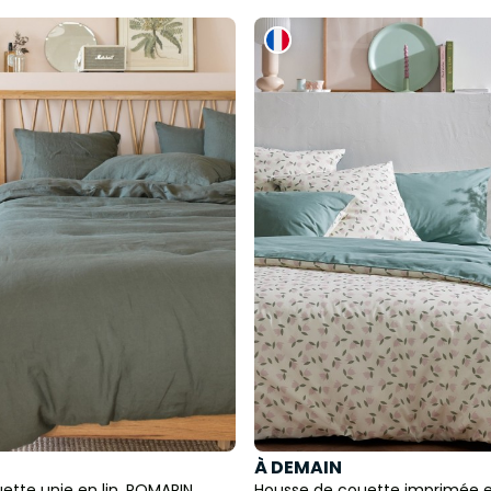
À DEMAIN
ette unie en lin, ROMARIN
Housse de couette imprimée e