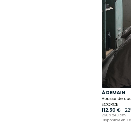
À DEMAIN
Housse de coue
ECORCE
112,50 €
22
260 x 240 cm
Disponible en
1 