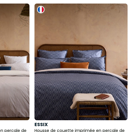
ESSIX
n percale de
Housse de couette imprimée en percale de