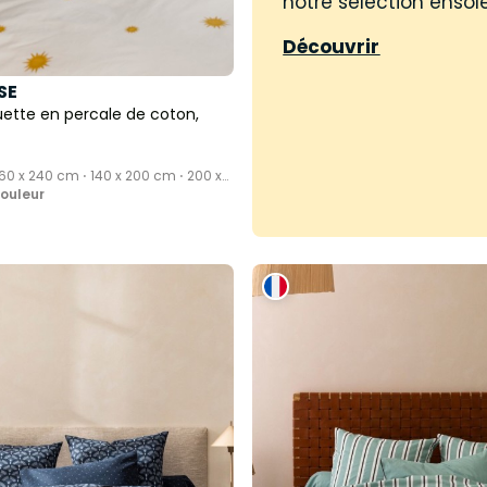
notre sélection ensole
Découvrir
SE
ette en percale de coton,
60 x 240 cm ⋅ 140 x 200 cm ⋅ 200 x
couleur