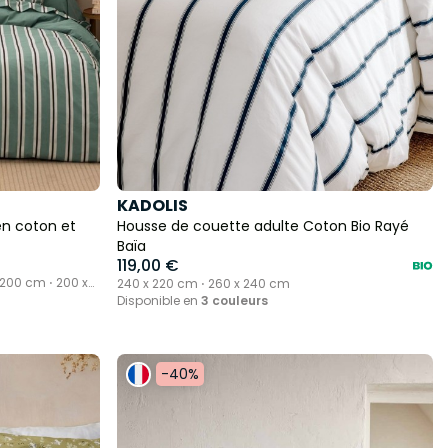
KADOLIS
n coton et
Housse de couette adulte Coton Bio Rayé
Baïa
119,00 €
 200 cm ⋅ 200 x
240 x 220 cm ⋅ 260 x 240 cm
Disponible en
3 couleurs
-40%