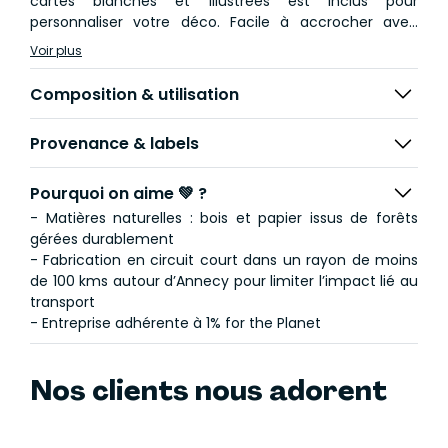
cartes blanches et illustrées est inclus pour
personnaliser votre déco. Facile à accrocher avec
l’attache murale fournie, il arrive dans une boîte en
Voir plus
carton recyclé. Affichez vos moments favoris et
donnez du style à votre mur !
Composition & utilisation
Dimensions : 29 x 48.5 cm
Provenance & labels
Fabriqué en France avec du contreplaqué bouleau
durable
Attache murale fournie et emballage éco-friendly
Pourquoi on aime 💚 ?
- Matières naturelles : bois et papier issus de forêts
gérées durablement
- Fabrication en circuit court dans un rayon de moins
de 100 kms autour d’Annecy pour limiter l’impact lié au
transport
- Entreprise adhérente à 1% for the Planet
Nos clients nous adorent