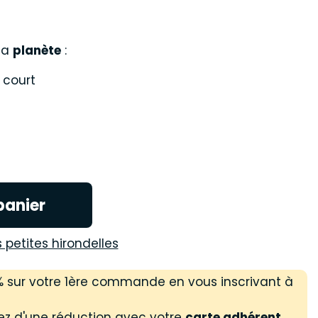
 la
planète
:
t court
panier
s petites hirondelles
 % sur votre 1ère commande en vous inscrivant à
ez d'une réduction avec votre
carte adhérent