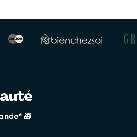
nauté
mande* 🎁