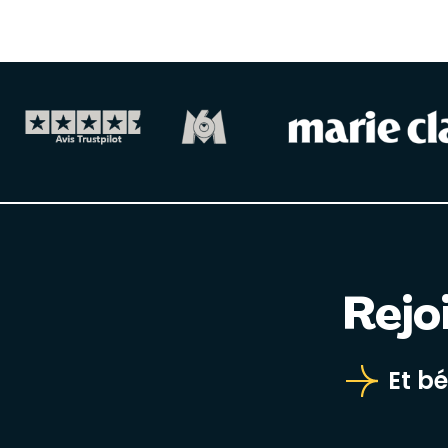
Rejo
Et b