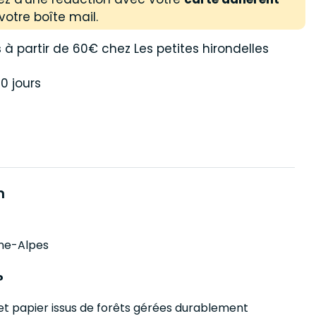
votre boîte mail.
s
à partir de 60€ chez Les petites hirondelles
0 jours
n
ne-Alpes
?
s et papier issus de forêts gérées durablement