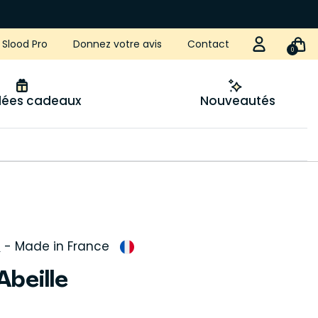
Slood Pro
Donnez votre avis
Contact
0
idées cadeaux
Nouveautés
S
-
Made in France
 Abeille