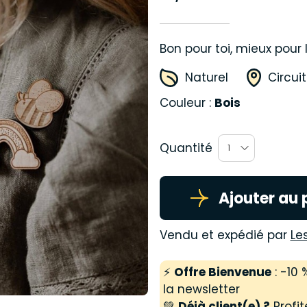
Bon pour toi, mieux pour
Naturel
Circui
Couleur :
Bois
Quantité
1
Ajouter au 
Vendu et expédié par
Le
⚡
Offre Bienvenue
: -10
la newsletter
💚
Déjà client(e) ?
Profit