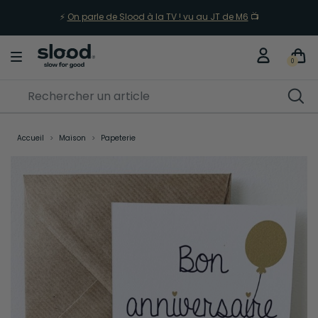
⚡
On parle de Slood à la TV ! vu au JT de M6
📺
0
Accueil
Maison
Papeterie