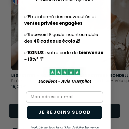
✅Etre informé des nouveautés et
ventes privées engagées
✅Recevoir LE guide incontournable
des
40 cadeaux écolo 🎁
✅
BONUS
: votre code de
bienvenue
- 10%*
🍸
LES PETITES HIRONDELLES
LES PETITES HIRONDELL
Pin's en bois - Coccinelle
Broche en bois - Vélo sp
Excellent - Avis Trustpilot​
15,00 €
15,00 €
Email
Voir toute la gamme
JE REJOINS SLOOD
*valable sur tous les articles de l'offre Bienvenue