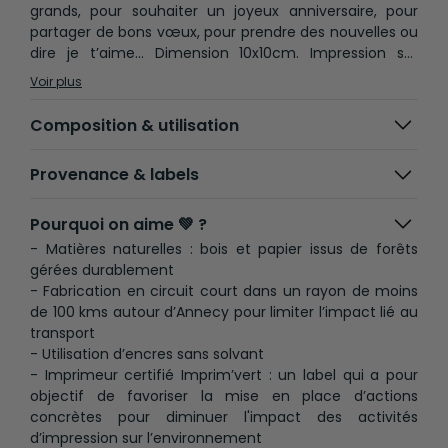
grands, pour souhaiter un joyeux anniversaire, pour
partager de bons vœux, pour prendre des nouvelles ou
dire je t’aime… Dimension 10x10cm. Impression sur
papier d'art texturé 350g. Enveloppe en papier kraft
Voir plus
recyclé. Produit fabriqué en France.
Composition & utilisation
Provenance & labels
Pourquoi on aime 💚 ?
- Matières naturelles : bois et papier issus de forêts
gérées durablement
- Fabrication en circuit court dans un rayon de moins
de 100 kms autour d’Annecy pour limiter l’impact lié au
transport
- Utilisation d’encres sans solvant
- Imprimeur certifié Imprim’vert : un label qui a pour
objectif de favoriser la mise en place d’actions
concrètes pour diminuer l'impact des activités
d’impression sur l’environnement