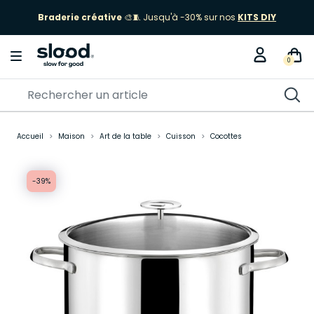
Braderie créative
🎨🧵 Jusqu'à -30% sur nos
KITS DIY
0
Accueil
Maison
Art de la table
Cuisson
Cocottes
-39%