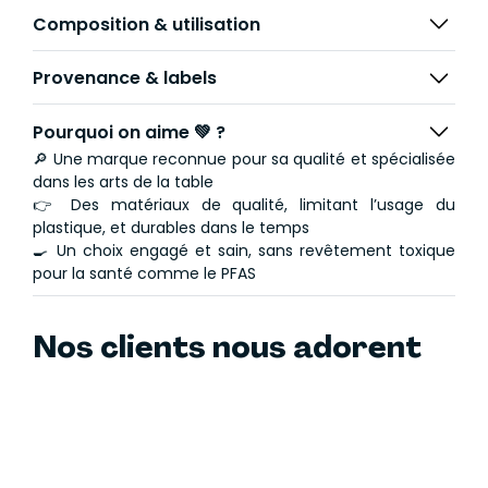
décline une gamme complète au design inspiré de la
Composition & utilisation
cuisine professionnelle. Les instruments de cuisson
sont à poignée fixe avec graduation interne. Le fond
Provenance & labels
encapsulé est anti-adhérent, thermo-diffuseur et
compatible tous feux, y compris induction.
Pourquoi on aime 💚 ?
Créee en 1967 par Jean Couzon, la marque Cuisinox
🔎 Une marque reconnue pour sa qualité et spécialisée
s'adresse aux amateurs de cuisine et de gastronomie.
dans les arts de la table
Les gammes Cuisinox offrent l'un des meilleurs rapport
👉 Des matériaux de qualité, limitant l’usage du
qualité / prix du marché. Les ustensiles de cuisine sont
plastique, et durables dans le temps
conçus avec les meilleurs matériaux qui garantissent
🍳 Un choix engagé et sain, sans revêtement toxique
l'excellence de leurs propriétés de cuisson et leur
pour la santé comme le PFAS
durée dans le temps.
Nos clients nous adorent