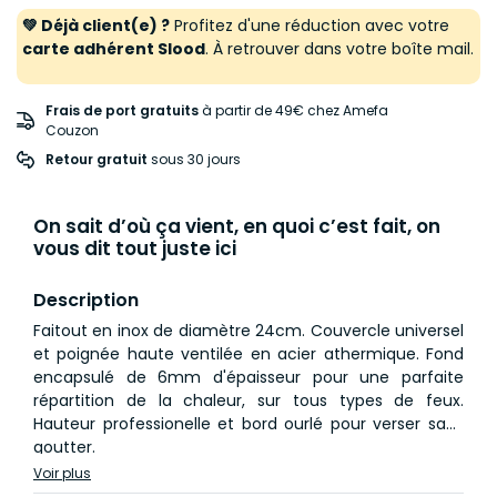
💚 Déjà client(e) ?
Profitez d'une réduction avec votre
carte adhérent Slood
. À retrouver dans votre boîte mail.
Frais de port gratuits
à partir de 49€ chez Amefa
Couzon
Retour gratuit
 sous 30 jours
On sait d’où ça vient, en quoi c’est fait, on
vous dit tout juste ici
Description
Faitout en inox de diamètre 24cm. Couvercle universel
et poignée haute ventilée en acier athermique. Fond
encapsulé de 6mm d'épaisseur pour une parfaite
répartition de la chaleur, sur tous types de feux.
Hauteur professionelle et bord ourlé pour verser sans
goutter.
Voir plus
La gamme Elysée tout inox, au fûts droits et profonds,