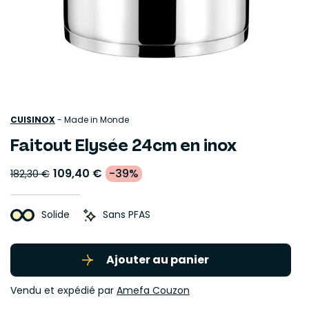
CUISINOX
-
Made in Monde
Faitout Elysée 24cm en inox
109,40 €
-39%
182,30 €
Solide
Sans PFAS
Ajouter au panier
Vendu et expédié par
Amefa Couzon