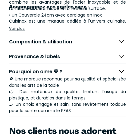
combine les avantages de l'acier inoxydable et de
Accompagnez ces poêles avec :
l'antiadhésif céramique en une seule surface.
•
un Couvercle 24cm avec cerclage en inox
Cuisinox est une marque dédiée à l'univers culinaire,
créée par Jean Couzon en 1967. Cuisinox se distingue
Voir plus
par un design unique et un rapport qualité / prix sans
équivalent.
Composition & utilisation
Provenance & labels
Pourquoi on aime 💚 ?
🔎 Une marque reconnue pour sa qualité et spécialisée
dans les arts de la table
👉 Des matériaux de qualité, limitant l’usage du
plastique, et durables dans le temps
🍳 Un choix engagé et sain, sans revêtement toxique
pour la santé comme le PFAS
Nos clients nous adorent