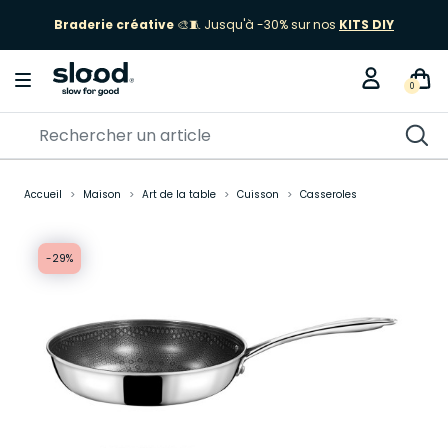
Braderie créative
🎨🧵 Jusqu'à -30% sur nos
KITS DIY
0
Accueil
Maison
Art de la table
Cuisson
Casseroles
-29%