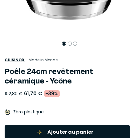
CUISINOX
-
Made in Monde
Poêle 24cm revêtement
céramique - Ycône
61,70 €
-39%
102,80 €
Zéro plastique
Ajouter au panier