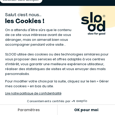
Matelas naturels
⋅
Graines bio
⋅
Lits bébés en bois
⋅
Déodorant bio
⋅
Sapin
en bois
⋅
Complement alimentaire naturel
⋅
Shampoing naturel
⋅
Calendrier de l’Avent gourmand
⋅
Couche bio
⋅
Anti-nuisible
⋅
Poeles
⋅
Ventilateurs de plafond
*Valable sur tous les articles avec la mention "Offre Bienvenue" affichée
dans la fiche produit. Tous les codes promos applicables sur Slood sont
valables hors produits reconditionnés et non cumulables entre eux.
**Valable sur les chambres complètes Sauthon taguées en Offre
spéciale :
voir la sélection de l'offre