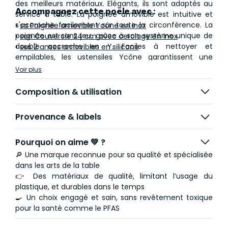
des meilleurs matériaux. Elégants, ils sont adaptés au
Accompagnez cette poêle avec :
service à table. La poignée amovible est intuitive et
s'accroche facilement sur toute la circonférence. La
•
sa Poignée amovible Ycône en inox
poignée est sans jeu, grâce à son système unique de
•
son Couvercle 24 cm avec cerclage en inox
double accroche en Y. Faciles à nettoyer et
•
ses 2 anses amovibles en silicone
empilables, les ustensiles Ycône garantissent une
cuisson saine, efficace et savoureuse.
Voir plus
Cuisinox est une marque dédiée à l'univers culinaire,
Composition & utilisation
créée par Jean Couzon en 1967. Cuisinox se distingue
par un design unique et un rapport qualité / prix sans
Provenance & labels
équivalent. Les gammes Cuisinox sont conçues tous
feux et bénéficient de matériaux nobles, de
Pourquoi on aime 💚 ?
revêtements de qualité et de finitions soignées qui
conservent leur éclat dans le temps.
🔎 Une marque reconnue pour sa qualité et spécialisée
dans les arts de la table
👉 Des matériaux de qualité, limitant l’usage du
plastique, et durables dans le temps
🍳 Un choix engagé et sain, sans revêtement toxique
pour la santé comme le PFAS