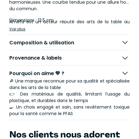
harmonieuses. Une courbe tendue pour une allure hors
du commun.
Dimensions : 13.5 cm
Amefa est un acteur réputé des arts de la table au
niveau international. Depuis 1931, Amefa applique les
Voir plus
meilleurs standards de qualité pour que ses couverts,
couteaux et accessoires de table s'inscrivent dans la
Composition & utilisation
durée et conservent un niveau de performance
optimal.
Provenance & labels
Pourquoi on aime 💚 ?
🔎 Une marque reconnue pour sa qualité et spécialisée
dans les arts de la table
👉 Des matériaux de qualité, limitant l’usage du
plastique, et durables dans le temps
🍳 Un choix engagé et sain, sans revêtement toxique
pour la santé comme le PFAS
Nos clients nous adorent