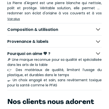
La Pierre d'Argent est une pierre blanche qui nettoie,
polit et protège. Véritable solution, elle permet de
redonner son éclat d'origine à vos couverts et à vos
ustensiles de cuisson. Elle est particulièrement idéale
Voir plus
pour faire briller inox et argenterie, ôter les traces de
rouilles qui peuvent apparaître en milieu humide et
Composition & utilisation
faire disparaître les résidus de brûlé, de sel et d'amidon,
sans les inconvénients des produits détergents.
Provenance & labels
Certifiée Ecocert par LACO, Pierre d'Argent® a été élue
Pourquoi on aime 💚 ?
Meilleur Produit Écologique de 2023. Étant entièrement
composée de produits naturels, cette pierre
🔎 Une marque reconnue pour sa qualité et spécialisée
nettoyante est totalement inoffensive pour la santé et
dans les arts de la table
l'environnement. Fabriquée en Alsace, c'est le choix par
👉 Des matériaux de qualité, limitant l’usage du
excellence !
plastique, et durables dans le temps
🍳 Un choix engagé et sain, sans revêtement toxique
pour la santé comme le PFAS
Nos clients nous adorent