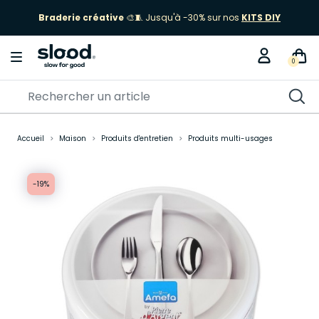
Braderie créative
🎨🧵 Jusqu'à -30% sur nos
KITS DIY
0
Accueil
Maison
Produits d'entretien
Produits multi-usages
-19%