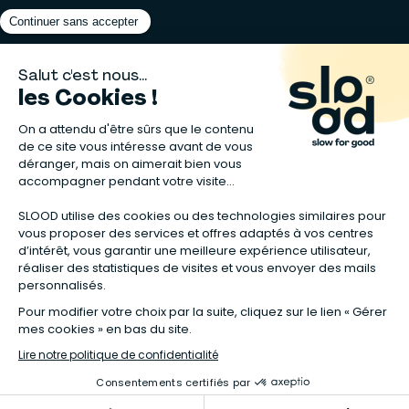
Matelas naturels
⋅
Graines bio
⋅
Lits bébés en bois
⋅
Déodorant bio
⋅
Sapin
en bois
⋅
Complement alimentaire naturel
⋅
Shampoing naturel
⋅
Calendrier de l’Avent gourmand
⋅
Couche bio
⋅
Anti-nuisible
⋅
Poeles
⋅
Ventilateurs de plafond
*Valable sur tous les articles avec la mention "Offre Bienvenue" affichée
dans la fiche produit. Tous les codes promos applicables sur Slood sont
valables hors produits reconditionnés et non cumulables entre eux.
**Valable sur les chambres complètes Sauthon taguées en Offre
spéciale :
voir la sélection de l'offre