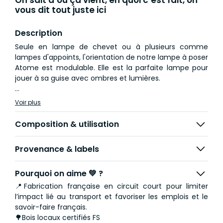
vous dit tout juste ici
Description
Seule en lampe de chevet ou à plusieurs comme
lampes d'appoints, l'orientation de notre lampe à poser
Atome est modulable. Elle est la parfaite lampe pour
jouer à sa guise avec ombres et lumières.
Dimensions :
Voir plus
Diamètre haut de 13 cm
Hauteur de 24,5 cm
Composition & utilisation
Diamètre bas de 21 cm
Provenance & labels
Longueur de câble : 1,92m - non ajustable.
Interrupteur : noir
Pourquoi on aime 💚 ?
Choix de l’ampoule : Culot E27, entre 4 et 6W LED
📍Fabrication française en circuit court pour limiter
recommandé.
l’impact lié au transport et favoriser les emplois et le
savoir-faire français.
🌳Bois locaux certifiés FS