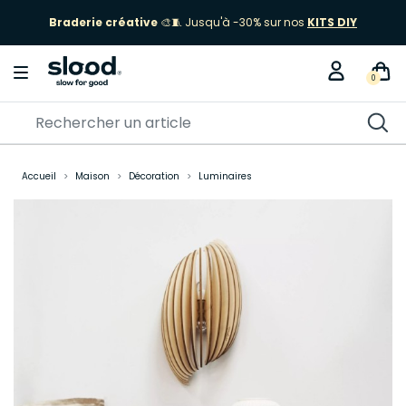
Braderie créative
🎨🧵 Jusqu'à -30% sur nos
KITS DIY
0
Accueil
Maison
Décoration
Luminaires