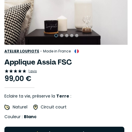
ATELIER LOUPIOTE
-
Made in France
Applique Assia FSC





1 avis
99,00 €
Eclaire ta vie, préserve la
Terre
:
Naturel
Circuit court
Couleur :
Blanc