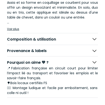
Assia et sa forme en coquillage se courbent pour vous
offrir un design envoûtant et minimaliste. En solo, duo
ou en trio, cette applique est idéale au dessus d'une
table de chevet, dans un couloir ou une entrée.
Dimensions :
Voir plus
Hauteur globale de 40 cm
Hauteur des pales de 30 cm
Composition & utilisation
Largeur de 19 cm
Profondeur de 13 cm
Provenance & labels
Nos appliques comprennent le système électrique
nécessaire : support métallique et raccordement
Pourquoi on aime 💚 ?
électrique.
📍Fabrication française en circuit court pour limiter
Choix de l’ampoule : Culot E14, entre 4 et 9W LED
l’impact lié au transport et favoriser les emplois et le
recommandé.
savoir-faire français.
🌳Bois locaux certifiés FS
👌🏻 Montage ludique et facile par emboitement, sans
colle ni outil !