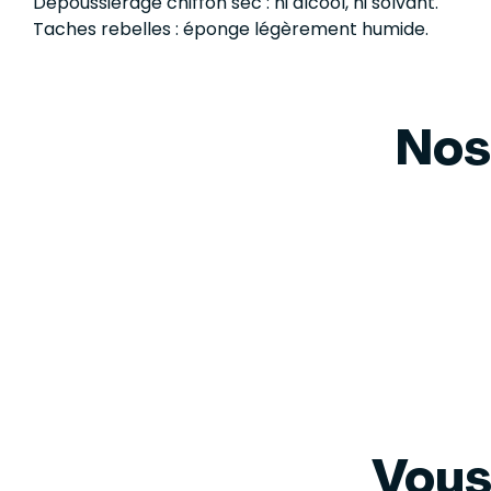
Dépoussiérage chiffon sec : ni alcool, ni solvant.
Taches rebelles : éponge légèrement humide.
Nos
Vous