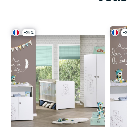
-25%
-