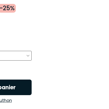
-25%
panier
uthon