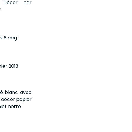
. Décor par
.
es 8>mg
ier 2013
ué blanc avec
s décor papier
ier hêtre