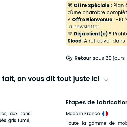
🎁
Offre Spéciale :
Plan à
d'une chambre complèt
⚡
Offre Bienvenue
: -10
la newsletter
💚
Déjà client(e) ?
Profit
Slood
. À retrouver dans 
Retour
 sous 30 jours
fait, on vous dit tout juste ici
Etapes de fabricatio
les, aux tons
Made in France
ués gris fumé,
Toute la gamme de mobil