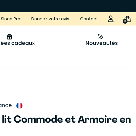
Slood Pro
Donnez votre avis
Contact
0
idées cadeaux
Nouveautés
rance
 lit Commode et Armoire en