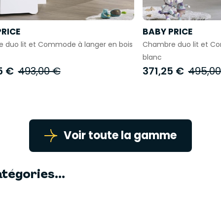
PRICE
BABY PRICE
 duo lit et Commode à langer en bois
Chambre duo lit et C
blanc
5 €
493,00 €
371,25 €
495,00
Voir toute la gamme
tégories...