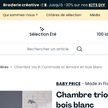
Braderie créative
🎨🧵 Jusqu'à -30% sur nos
KITS DIY
ÉCLIPSE 12 AOÛT
Je fonce
Qui sommes-nous ?
Critères de sélection
Média
Sélection Été
100 
lètes
Chambre trio lit Commode et Armoire en bois blanc
BABY PRICE
-
Made in F
Chambre trio
bois blanc