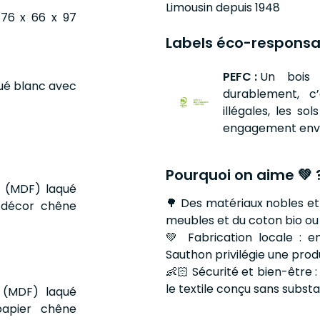
Limousin depuis 1948
 76 x 66 x 97
Labels éco-responsa
PEFC :
Un bois 
qué blanc avec
durablement, c
illégales, les so
engagement enver
Pourquoi on aime 💚 
 (MDF) laqué
🌳 Des matériaux nobles et 
é décor chêne
meubles et du coton bio ou
💚 Fabrication locale : e
Sauthon privilégie une produ
👶🏻 Sécurité et bien-être 
le textile conçu sans subst
 (MDF) laqué
papier chêne