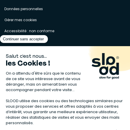
Données personnelles
Gérer mes cookies
Accessibilité : non conforme
Matelas naturels
⋅
Graines bio
⋅
Lits bébés en bois
⋅
Déodorant bio
⋅
Sapin
en bois
⋅
Complement alimentaire naturel
⋅
Shampoing naturel
⋅
Calendrier de l’Avent gourmand
⋅
Couche bio
⋅
Anti-nuisible
⋅
Poeles
⋅