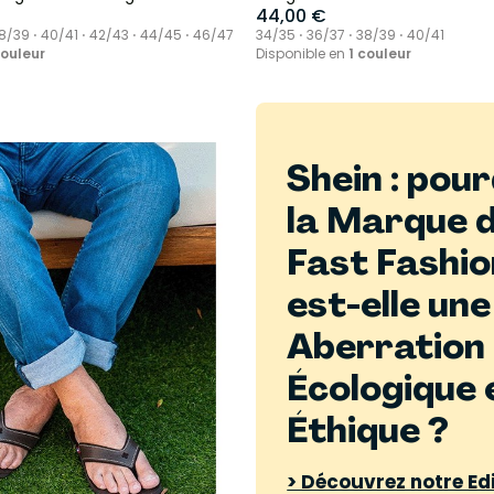
44,00 €
8/39 ⋅ 40/41 ⋅ 42/43 ⋅ 44/45 ⋅ 46/47
34/35 ⋅ 36/37 ⋅ 38/39 ⋅ 40/41
couleur
Disponible en
1 couleur
Shein : pou
la Marque 
Fast Fashio
est-elle une
Aberration
Écologique 
Éthique ?
> Découvrez notre Ed