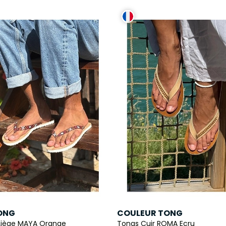
ONG
COULEUR TONG
Liège MAYA Orange
Tongs Cuir ROMA Ecru