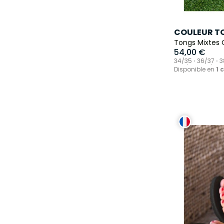
COULEUR T
Tongs Mixtes 
54,00 €
34/35 ⋅ 36/37 ⋅ 3
⋅ 48/49 ⋅ 50/51
Disponible en
1 