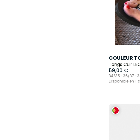
COULEUR T
Tongs Cuir LEO
59,00 €
34/35 ⋅ 36/37 ⋅ 3
Disponible en
1 