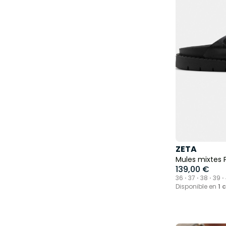
ZETA
Mules mixtes P
139,00 €
36 ⋅ 37 ⋅ 38 ⋅ 39 ⋅
Disponible en
1 