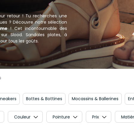
 leur retour ! Tu recherches une
nues ? Découvre notre sélection
mme
! Cet incontournable des
s sur Slood. Sandales plates, à
our tous les goûts.
s
Sneakers
Bottes & Bottines
Mocassins & Ballerines
En
Couleur
Pointure
Prix
Matièr