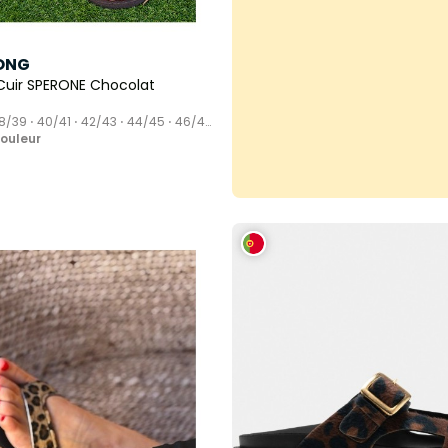
ONG
Cuir SPERONE Chocolat
8/39 ⋅ 40/41 ⋅ 42/43 ⋅ 44/45 ⋅ 46/47
couleur