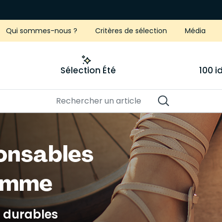
Qui sommes-nous ?
Critères de sélection
Média
Sélection Été
100 
onsables
femme
% durables