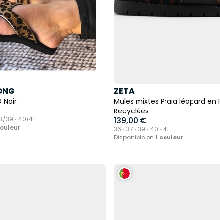
ONG
ZETA
 Noir
Mules mixtes Praia léopard en 
Recyclées
8/39 ⋅ 40/41
139,00 €
couleur
36 ⋅ 37 ⋅ 39 ⋅ 40 ⋅ 41
Disponible en
1 couleur