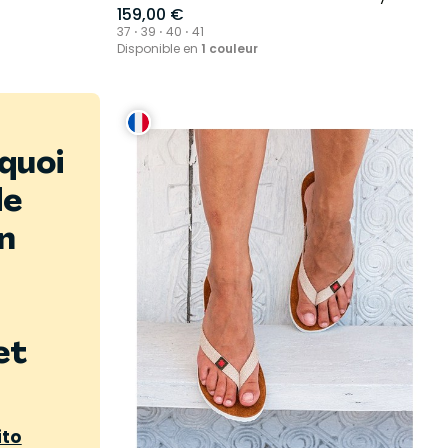
159,00 €
37 ⋅ 39 ⋅ 40 ⋅ 41
Disponible en
1 couleur
rquoi
de
n
et
ito