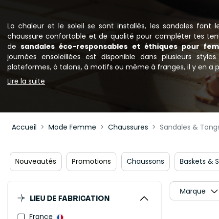
La chaleur et le soleil se sont installés, les sandales font
chaussure confortable et de qualité pour compléter tes te
de
sandales éco-responsables et éthiques pour fe
journées ensoleillées est disponible dans plusieurs style
plateformes, à talons, à motifs ou même à franges, il y en a p
Lire la suite
Accueil
Mode Femme
Chaussures
Sandales & Tong
Nouveautés
Promotions
Chaussons
Baskets & 
Marque
LIEU DE FABRICATION
France