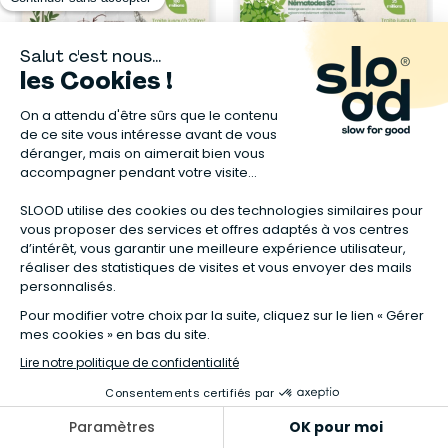
ACHAT NATURE
ACHAT NATURE
Nématodes SF contre thrips
Nématodes SC contre
- 100 millions - 200 m²
doryphore de la pomme de
43,00 €
terre - 25 millions - 50 m²
17,00 €