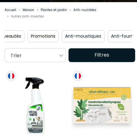
Accueil
Maison
Plantes et jardin
Anti-nuisibles
Autres anti-insectes
omotions
Anti-moustiques
Anti-fourmis
Anti-mouch
Filtres
Trier