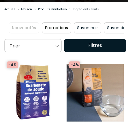
Accueil
Maison
Produits d'entretien
Ingrédients bruts
uveautés
Promotions
Savon noir
Savon de Marseille
Filtres
Trier
-4%
-4%