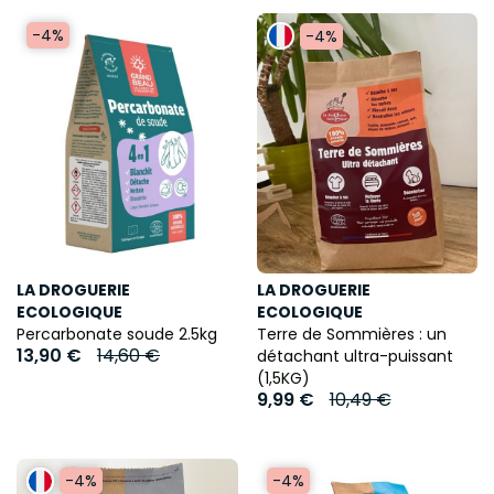
-4%
-4%
LA DROGUERIE
LA DROGUERIE
ECOLOGIQUE
ECOLOGIQUE
Percarbonate soude 2.5kg
Terre de Sommières : un
13,90 €
14,60 €
détachant ultra-puissant
(1,5KG)
9,99 €
10,49 €
-4%
-4%