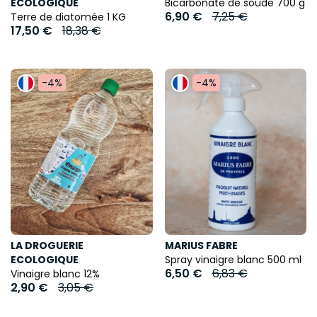
ECOLOGIQUE
Bicarbonate de soude 700 g
6,90 €
7,25 €
Terre de diatomée 1 KG
17,50 €
18,38 €
-4%
-4%
LA DROGUERIE
MARIUS FABRE
ECOLOGIQUE
Spray vinaigre blanc 500 ml
6,50 €
6,83 €
Vinaigre blanc 12%
2,90 €
3,05 €