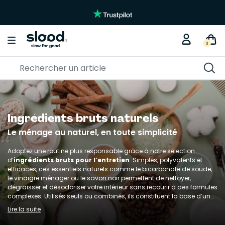
0
Ingrédients bruts naturels
Le ménage au naturel, en toute simplicité
Adoptez une routine plus responsable grâce à notre sélection
d’
ingrédients bruts pour l’entretien
. Simples, polyvalents et
efficaces, ces essentiels naturels comme le bicarbonate de soude,
le vinaigre ménager ou le savon noir permettent de nettoyer,
dégraisser et désodoriser votre intérieur sans recourir à des formules
complexes. Utilisés seuls ou combinés, ils constituent la base d’un
ménage
plus sain et plus écologique
. Réduisez les emballages,
Lire la suite
limitez les substances controversées et reprenez le contrôle sur la
composition de vos produits d’entretien.