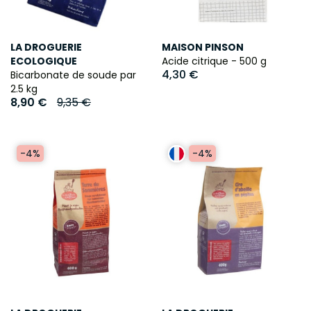
LA DROGUERIE
MAISON PINSON
ECOLOGIQUE
Acide citrique - 500 g
4,30 €
Bicarbonate de soude par
2.5 kg
8,90 €
9,35 €
-4%
-4%