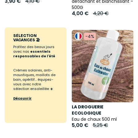
3,90 €
4,10 €
détachant et blanchissant -
500G
4,00 €
4,20 €
SÉLECTION
-4%
VACANCES 🏖️
Profitez des beaux jours
avec nos
essentiels
responsables de l'été
Crèmes solaires, anti-
moustiques, maillots de
bain, apéritif... équipez-
vous avec notre
sélection ensoleillée ☀️
Découvrir
LA DROGUERIE
ECOLOGIQUE
Eau de chaux 500 ml
5,00 €
5,25 €