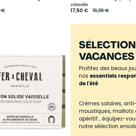
vaisselle
8 €
17,50 €
18,38 €
SÉLECTION
VACANCES 
Profitez des beaux jo
nos
essentiels respo
de l'été
Crèmes solaires, anti
moustiques, maillots 
apéritif... équipez-vo
notre sélection ensole