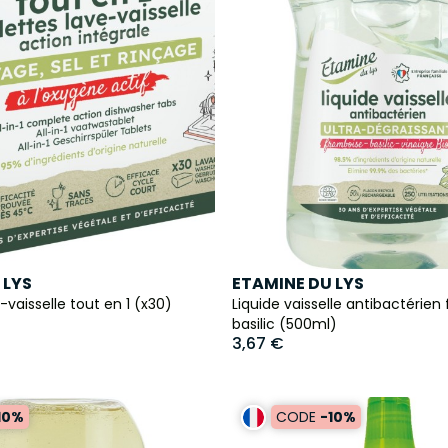
 LYS
ETAMINE DU LYS
-vaisselle tout en 1 (x30)
Liquide vaisselle antibactérie
basilic (500ml)
3,67 €
10%
CODE
-10%