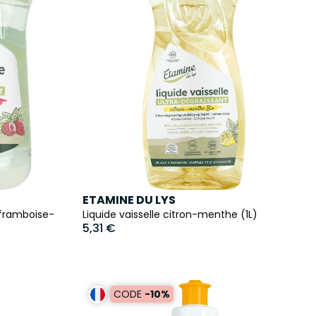
ETAMINE DU LYS
n framboise-
Liquide vaisselle citron-menthe (1L)
5,31 €
CODE
-10%