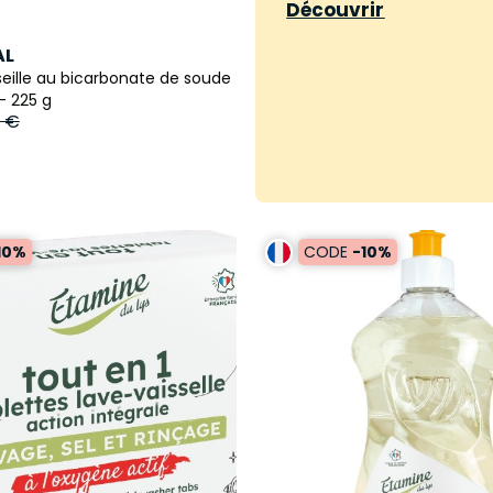
Découvrir
AL
eille au bicarbonate de soude
- 225 g
8 €
10%
CODE
-10%