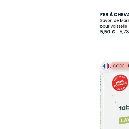
FER À CHEV
Savon de Mars
pour vaisselle 
5,50 €
5,7
CODE
-