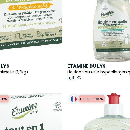
 LYS
ETAMINE DU LYS
isselle (1,3kg)
Liquide vaisselle hypoallergéni
5,31 €
10%
CODE
-10%