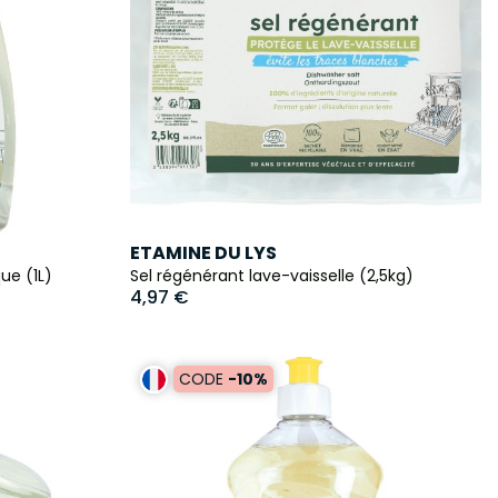
ETAMINE DU LYS
que (1L)
Sel régénérant lave-vaisselle (2,5kg)
4,97 €
CODE
-10%