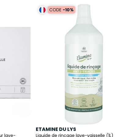
CODE
-10%
ETAMINE DU LYS
ur lave-
Liquide de rinçage lave-vaisselle (1L)