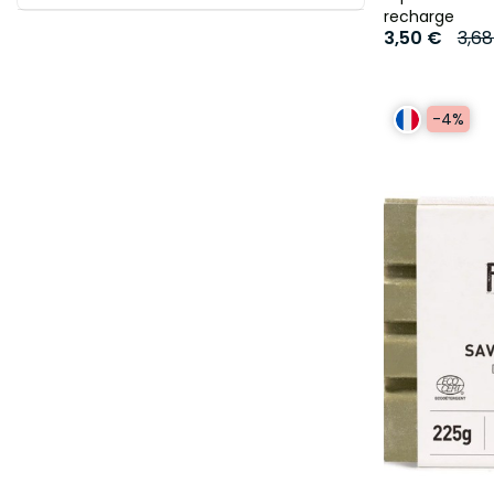
recharge
3,50 €
3,6
-4%