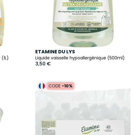
ETAMINE DU LYS
 (1L)
Liquide vaisselle hypoallergénique (500ml)
3,50 €
CODE
-10%