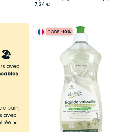
7,24 €
CODE
-10%
🏖️
urs avec
nsables
-
de bain,
us avec
illée ☀️