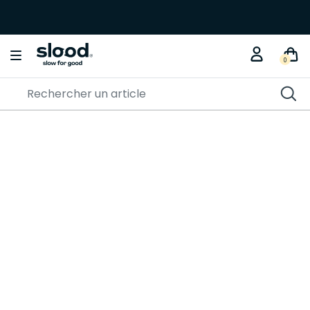
0
Croquettes Naturelles pour Chat
Senior
Prendre soin d’eux à chaque âge
Découvrez notre sélection de
croquettes naturelles pour chat
senior
, formulées pour accompagner leur bien-être après 7 ans.
Recettes adaptées, ingrédients rigoureusement sélectionnés.
Une
alimentation équilibrée
pensée pour leurs besoins
spécifiques.
Soutenez leur vitalité, naturellement.
Lire la suite