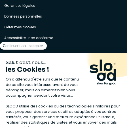
Garanties légales
Données personnelles
Gérer mes cookies
Accessibilité : non conforme
Matelas naturels
⋅
Graines bio
⋅
Lits bébés en bois
⋅
Déodorant bio
⋅
Sapin