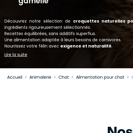
gamelle
Découvrez notre sélection de
croquettes naturelles p
ingrédients rigoureusement sélectionnés.
Recettes équilibrées, sans additifs superflus.
Une alimentation adaptée à leurs besoins de carnivores.
Nourrissez votre félin avec
exigence et naturalité
.
Lire la suite
Accueil
Animalerie
Chat
Alimentation pour chat
Nos