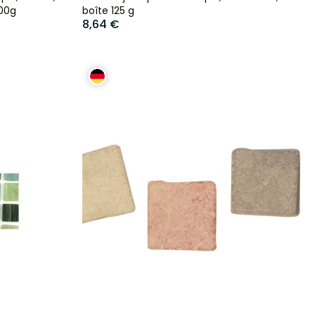
500g
boîte 125 g
8,64 €