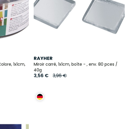
RAYHER
olore, 1x1cm,
Miroir carré, 1x1cm, boîte - , env. 80 pces /
40g
3,56 €
3,96 €