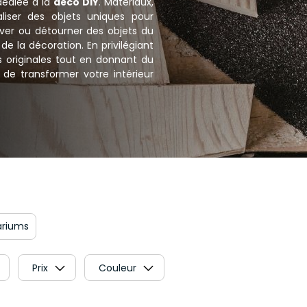
 dédiée à la
déco DIY
. Matériaux,
liser des objets uniques pour
nover ou détourner des objets du
de la décoration. En privilégiant
s originales tout en donnant du
 de transformer votre intérieur
rariums
Prix
Couleur