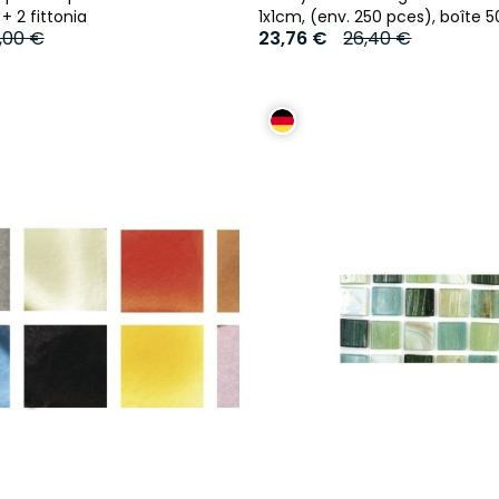
 + 2 fittonia
1x1cm, (env. 250 pces), boîte 
,00 €
23,76 €
26,40 €