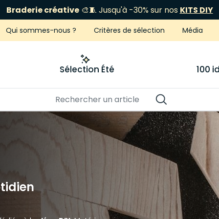
ÉCLIPSE 12 AOÛT
Je fonce
Qui sommes-nous ?
Critères de sélection
Média
Sélection Été
100 
tidien