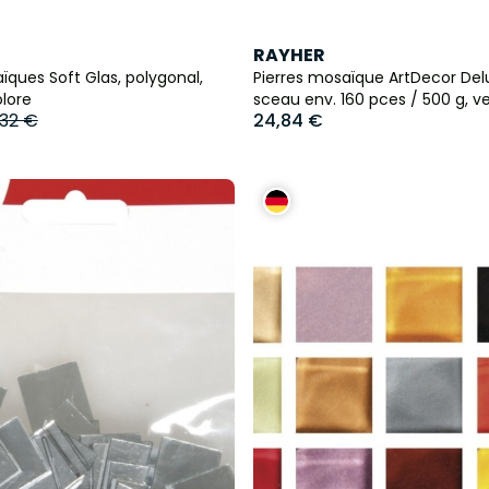
RAYHER
ques Soft Glas, polygonal,
Pierres mosaïque ArtDecor Del
olore
sceau env. 160 pces / 500 g, v
,32 €
24,84 €