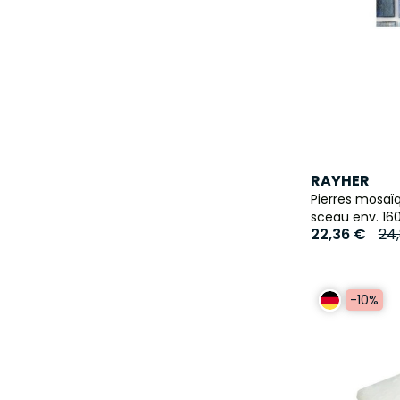
RAYHER
Pierres mosaï
sceau env. 160
22,36 €
24
-10%