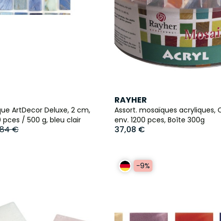
RAYHER
que ArtDecor Deluxe, 2 cm,
Assort. mosaïques acryliques, C
 pces / 500 g, bleu clair
env. 1200 pces, Boîte 300g
,84 €
37,08 €
-9%