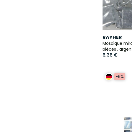
RAYHER
Mosaïque miroi
pièces , argen
6,36 €
-9%