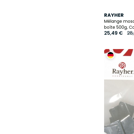
RAYHER
Mélange mosaï
boîte 500g, C
25,49 €
28