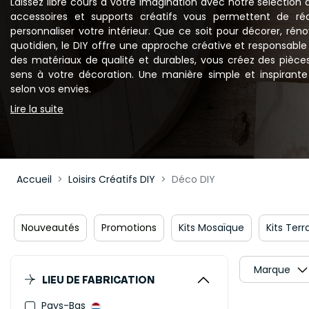
Laissez libre cours à votre imagination avec notre sélection
accessoires et supports créatifs vous permettent de réa
personnaliser votre intérieur. Que ce soit pour décorer, ré
quotidien, le DIY offre une approche créative et responsable 
des matériaux de qualité et durables, vous créez des pièce
sens à votre décoration. Une manière simple et inspirante
selon vos envies.
Lire la suite
Accueil
Loisirs Créatifs DIY
Déco DIY
Nouveautés
Promotions
Kits Mosaïque
Kits Ter
Marque
LIEU DE FABRICATION
Pays-Bas