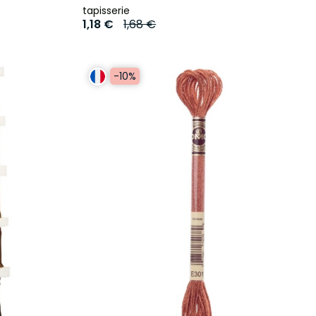
tapisserie
1,18 €
1,68 €
-10%