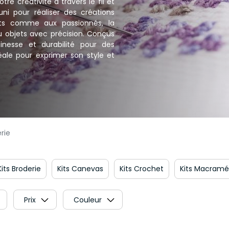
otre créativité à travers le fil et
réuni pour réaliser des créations
ants comme aux passionnés, la
u objets avec précision. Conçus
inesse et durabilité pour des
déale pour exprimer son style et
rie
Kits Broderie
Kits Canevas
Kits Crochet
Kits Macramé
Prix
Couleur