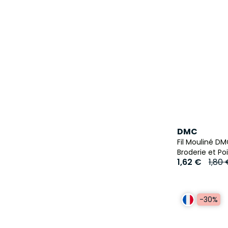
DMC
Fil Mouliné D
Broderie et Po
1,62 €
1,80
-30%