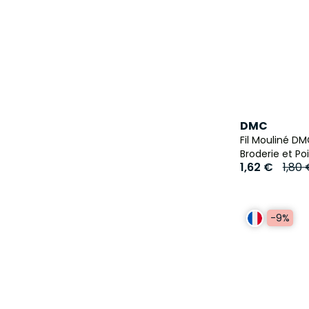
DMC
Fil Mouliné D
Broderie et Po
1,62 €
1,80
-9%