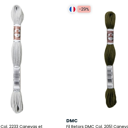
-29%
DMC
 Col. 2233 Canevas et
Fil Retors DMC Col. 2051 Canev