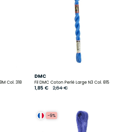
DMC
8M Col. 318
Fil DMC Coton Perlé Large N3 Col. 815
1,85 €
2,64 €
-9%