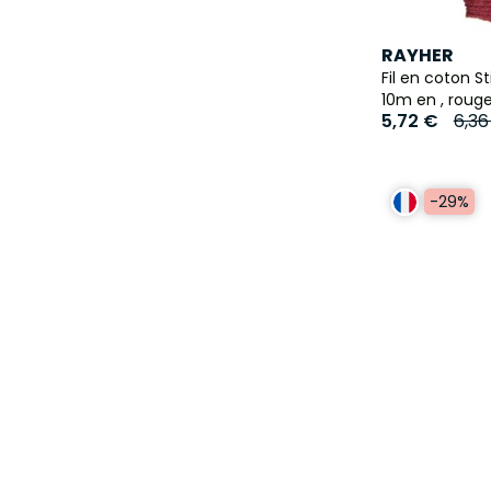
RAYHER
Fil en coton S
10m en , rouge
5,72 €
6,36
-29%