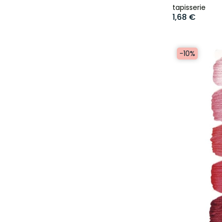
tapisserie
1,68 €
-10%