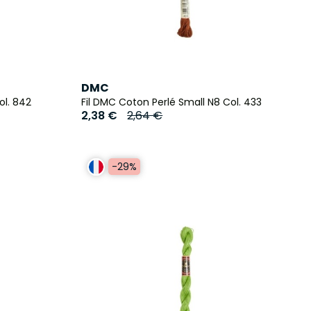
DMC
ol. 842
Fil DMC Coton Perlé Small N8 Col. 433
2,38 €
2,64 €
-29%