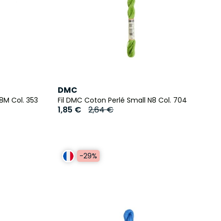
DMC
8M Col. 353
Fil DMC Coton Perlé Small N8 Col. 704
1,85 €
2,64 €
-29%