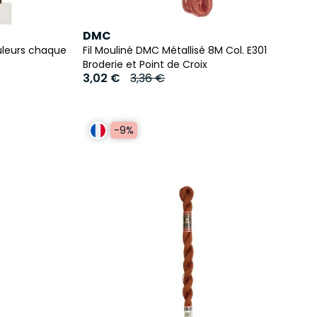
DMC
ouleurs chaque
Fil Mouliné DMC Métallisé 8M Col. E301
Broderie et Point de Croix
3,02 €
3,36 €
-9%