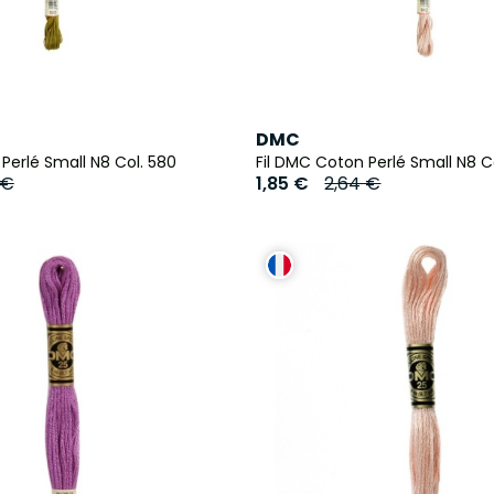
DMC
Perlé Small N8 Col. 580
Fil DMC Coton Perlé Small N8 C
 €
1,85 €
2,64 €