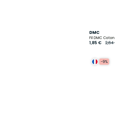
DMC
Fil DMC Coton 
1,85 €
2,64
-9%