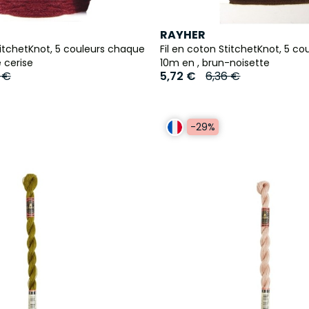
RAYHER
titchetKnot, 5 couleurs chaque
Fil en coton StitchetKnot, 5 c
 cerise
10m en , brun-noisette
 €
5,72 €
6,36 €
-29%