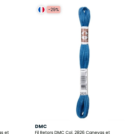
-29%
DMC
as et
Fil Retors DMC Col. 2826 Canevas et