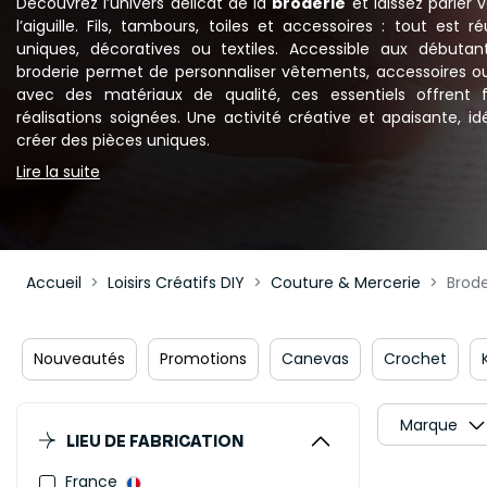
Découvrez l’univers délicat de la
broderie
et laissez parler v
l’aiguille. Fils, tambours, toiles et accessoires : tout est 
uniques, décoratives ou textiles. Accessible aux début
broderie permet de personnaliser vêtements, accessoires o
avec des matériaux de qualité, ces essentiels offrent f
réalisations soignées. Une activité créative et apaisante, i
créer des pièces uniques.
Lire la suite
Accueil
Loisirs Créatifs DIY
Couture & Mercerie
Brode
Nouveautés
Promotions
Canevas
Crochet
Marque
LIEU DE FABRICATION
France