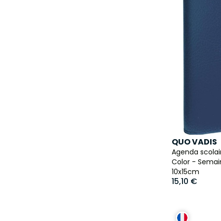
QUO VADIS
Agenda scolair
Color - Semain
10x15cm
15,10 €