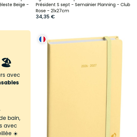
éleste Beige -
Président S sept - Semainier Planning - Club
Rose - 21x27cm
34,35 €
🏖️
urs avec
nsables
-
de bain,
us avec
illée ☀️