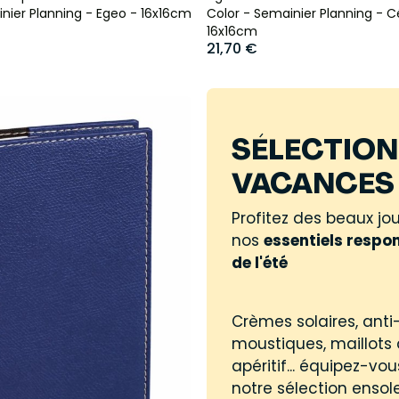
nier Planning - Egeo - 16x16cm
Color - Semainier Planning - C
16x16cm
21,70 €
SÉLECTION
VACANCES 
Profitez des beaux jo
nos
essentiels respo
de l'été
Crèmes solaires, anti
moustiques, maillots 
apéritif... équipez-vo
notre sélection ensole