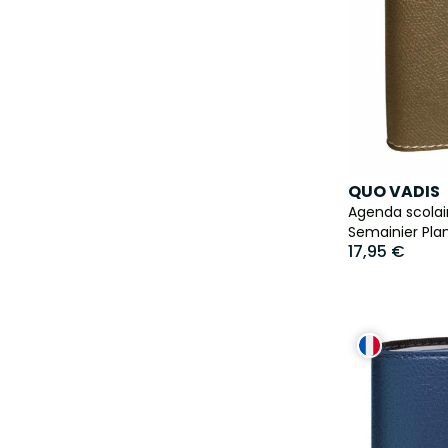
QUO VADIS
Agenda scolair
Semainier Pla
17,95 €