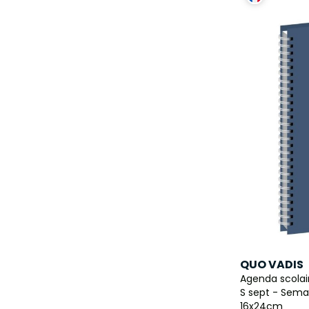
QUO VADIS
Agenda scolair
S sept - Semai
16x24cm