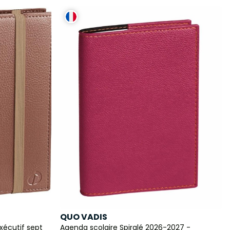
QUO VADIS
xécutif sept
Agenda scolaire Spiralé 2026-2027 -