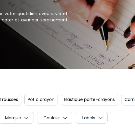
er votre quotidien avec style et
er, noter et avancer sereinement
Trousses
Pot à crayon
Elastique porte-crayons
Carn
Marque
Couleur
Labels